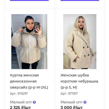
Куртка женская
Женская шубка
демисезонная
короткая чебурашка
оверсайз (р-р M-2XL)
(р-р S, M)
Арт.: 979297
Арт.: 977917
Мелкий опт
Мелкий опт
2 325
₽
/шт
3 000
₽
/шт