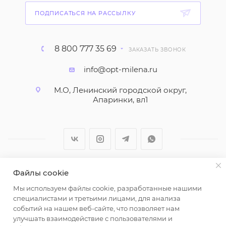
ПОДПИСАТЬСЯ НА РАССЫЛКУ
8 800 777 35 69
ЗАКАЗАТЬ ЗВОНОК
info@opt-milena.ru
М.О, Ленинский городской округ,
Апаринки, вл1
Файлы cookie
2026 © ООО "Вайт Текстиль групп"
Мы используем файлы cookie, разработанные нашими
Любая информация на сайте носит справочный
специалистами и третьими лицами, для анализа
характер и не является публичной офертой
событий на нашем веб-сайте, что позволяет нам
определяемой положениями пункта 2 статьи 437
улучшать взаимодействие с пользователями и