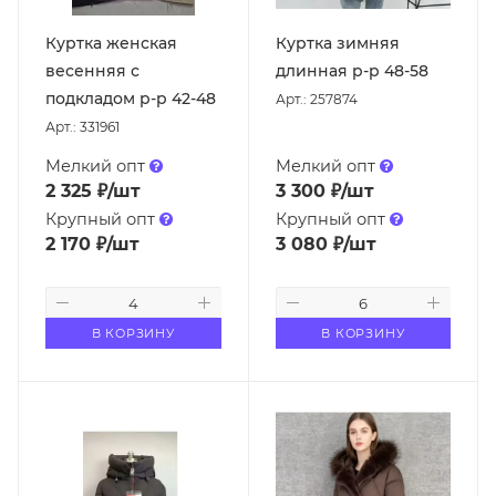
Куртка женская
Куртка зимняя
весенняя с
длинная р-р 48-58
подкладом р-р 42-48
Арт.: 257874
Арт.: 331961
Мелкий опт
Мелкий опт
2 325
₽
/шт
3 300
₽
/шт
Крупный опт
Крупный опт
2 170
₽
/шт
3 080
₽
/шт
В КОРЗИНУ
В КОРЗИНУ