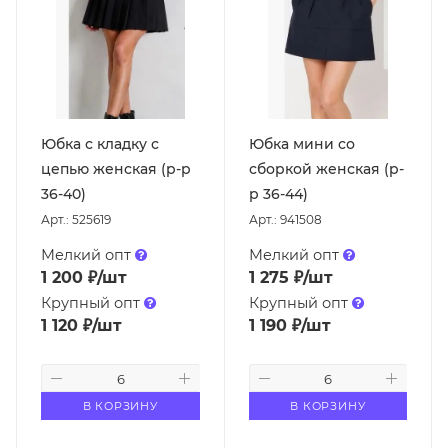
Юбка с кладку с
Юбка мини со
цепью женская (р-р
сборкой женская (р-
36-40)
р 36-44)
Арт.: 525619
Арт.: 941508
Мелкий опт
Мелкий опт
1 200
₽
/шт
1 275
₽
/шт
Крупный опт
Крупный опт
1 120
₽
/шт
1 190
₽
/шт
В КОРЗИНУ
В КОРЗИНУ