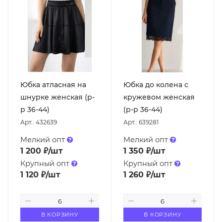
Юбка атласная на
Юбка до колена с
шнурке женская (р-
кружевом женская
р 36-44)
(р-р 36-44)
Арт.: 432639
Арт.: 639281
Мелкий опт
Мелкий опт
1 200
₽
/шт
1 350
₽
/шт
Крупный опт
Крупный опт
1 120
₽
/шт
1 260
₽
/шт
В КОРЗИНУ
В КОРЗИНУ