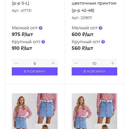
(р-р S-L)
цветочным принтом
(р-р 42-48)
Арт.: 417731
Арт.: 229671
Мелкий опт
Мелкий опт
975
₽
/шт
600
₽
/шт
Крупный опт
Крупный опт
910
₽
/шт
560
₽
/шт
В КОРЗИНУ
В КОРЗИНУ