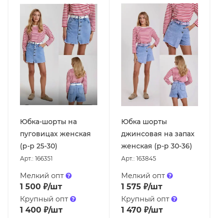
Юбка-шорты на
Юбка шорты
пуговицах женская
джинсовая на запах
(р-р 25-30)
женская (р-р 30-36)
Арт.: 166351
Арт.: 163845
Мелкий опт
Мелкий опт
1 500
₽
/шт
1 575
₽
/шт
Крупный опт
Крупный опт
1 400
₽
/шт
1 470
₽
/шт