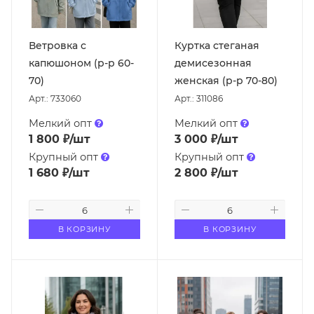
Ветровка с
Куртка стеганая
капюшоном (р-р 60-
демисезонная
70)
женская (р-р 70-80)
Арт.: 733060
Арт.: 311086
Мелкий опт
Мелкий опт
1 800
₽
/шт
3 000
₽
/шт
Крупный опт
Крупный опт
1 680
₽
/шт
2 800
₽
/шт
В КОРЗИНУ
В КОРЗИНУ