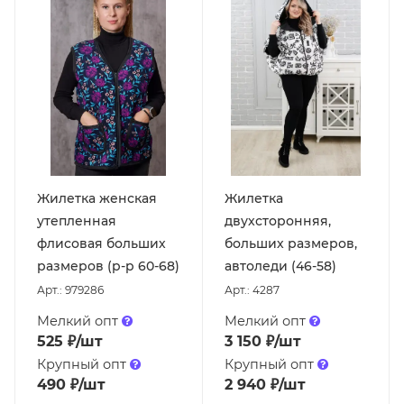
Жилетка женская
Жилетка
утепленная
двухсторонняя,
флисовая больших
больших размеров,
размеров (р-р 60-68)
автоледи (46-58)
Арт.: 979286
Арт.: 4287
Мелкий опт
Мелкий опт
525
₽
/шт
3 150
₽
/шт
Крупный опт
Крупный опт
490
₽
/шт
2 940
₽
/шт