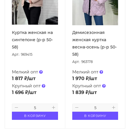
Куртка женская на
Демисезонная
синтепоне (р-р 50-
женская куртка
58)
весна-осень (р-р 50-
58)
Арт.: 969415
Арт.: 963178
Мелкий опт
Мелкий опт
1 817
₽
/шт
1 970
₽
/шт
Крупный опт
Крупный опт
1 696
₽
/шт
1 839
₽
/шт
В КОРЗИНУ
В КОРЗИНУ