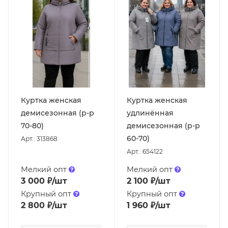
Куртка женская
Куртка женская
демисезонная (р-р
удлинённая
70-80)
демисезонная (р-р
60-70)
Арт.: 313868
Арт.: 654122
Мелкий опт
Мелкий опт
3 000
₽
/шт
2 100
₽
/шт
Крупный опт
Крупный опт
2 800
₽
/шт
1 960
₽
/шт