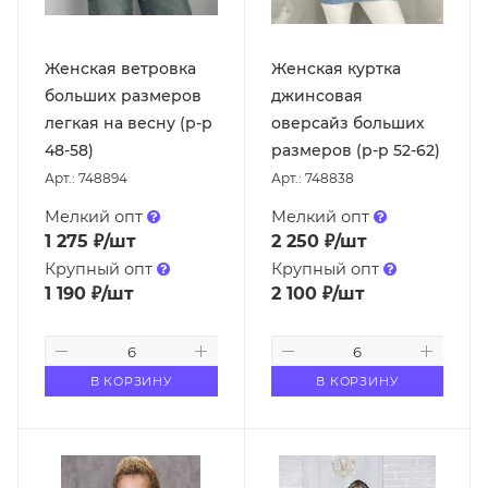
Женская ветровка
Женская куртка
больших размеров
джинсовая
легкая на весну (р-р
оверсайз больших
48-58)
размеров (р-р 52-62)
Арт.: 748894
Арт.: 748838
Мелкий опт
Мелкий опт
1 275
₽
/шт
2 250
₽
/шт
Крупный опт
Крупный опт
1 190
₽
/шт
2 100
₽
/шт
В КОРЗИНУ
В КОРЗИНУ