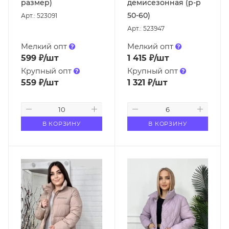
размер)
демисезонная (р-р
50-60)
Арт.: 523091
Арт.: 523947
Мелкий опт
Мелкий опт
599
₽
/шт
1 415
₽
/шт
Крупный опт
Крупный опт
559
₽
/шт
1 321
₽
/шт
В КОРЗИНУ
В КОРЗИНУ