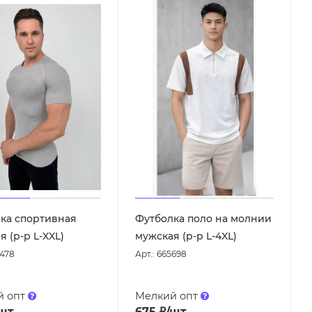
ка спортивная
Футболка поло на молнии
 (р-р L-XXL)
мужская (р-р L-4XL)
4478
Арт.: 665698
й опт
Мелкий опт
шт
675
₽
/шт