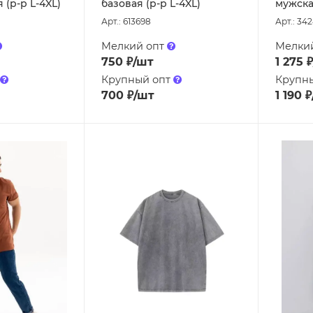
(р-р L-4XL)
базовая (р-р L-4XL)
мужска
Арт.: 613698
Арт.: 342
Мелкий опт
Мелки
750
₽
/шт
1 275
₽
Крупный опт
Крупн
700
₽
/шт
1 190
₽