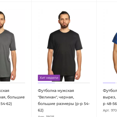
Хит недели
жская
Футболка мужская
Футбол
рая, большие
"Великан", черная,
вырез, 
54-62)
большие размеры (р-р 54-
р 48-56
62)
Арт.: 970
Арт.: 39215