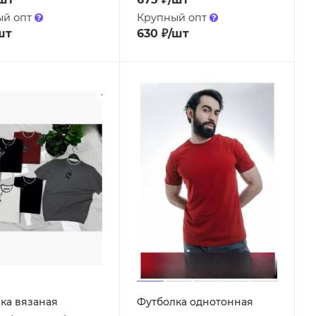
ый опт
Крупный опт
шт
630
₽
/шт
ка вязаная
Футболка однотонная