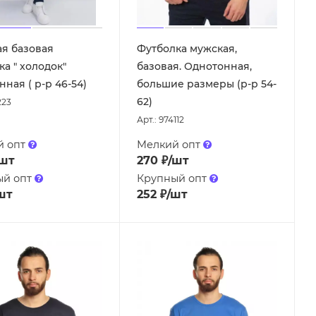
я базовая
Футболка мужская,
ка " холодок"
базовая. Однотонная,
ная ( р-р 46-54)
большие размеры (р-р 54-
62)
223
Арт.: 974112
й опт
Мелкий опт
/шт
270
₽
/шт
ый опт
Крупный опт
шт
252
₽
/шт