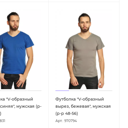
ка "V-образный
Футболка "V-образный
синяя", мужская (р-
вырез, бежевая", мужская
)
(р-р 48-56)
831
Арт.: 970794