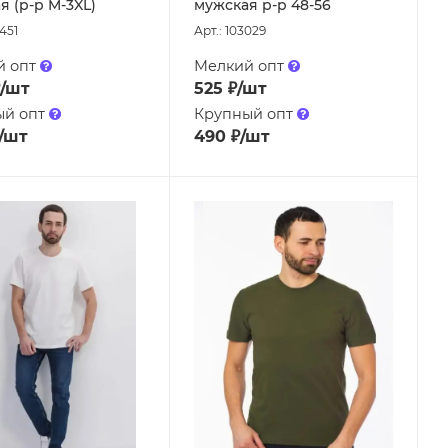
я (р-р M-3XL)
мужская р-р 48-56
451
Арт.: 103029
й опт
Мелкий опт
/шт
525
₽
/шт
ый опт
Крупный опт
/шт
490
₽
/шт