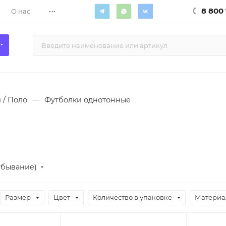
...
8 800 
О нас
 / Поло
—
Футболки однотонные
убывание)
Размер
Цвет
Количество в упаковке
Материа