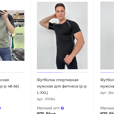
жская
Футболка спортивная
Футбол
р-р 48-56)
мужская для фитнеса (р-р
мужская
L-XXL)
Арт.: 36
Арт.: 370914
Мелкий опт
Мелки
975
₽
/шт
975
₽
/