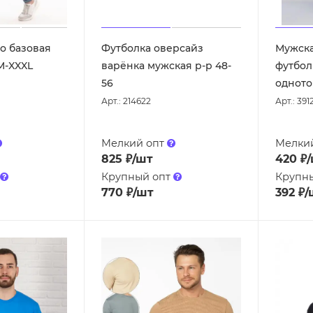
о базовая
Футболка оверсайз
Мужска
M-XXXL
варёнка мужская р-р 48-
футбол
56
однотон
Арт.: 214622
Арт.: 391
Мелкий опт
Мелки
825
₽
/шт
420
₽
Крупный опт
Крупн
770
₽
/шт
392
₽
/