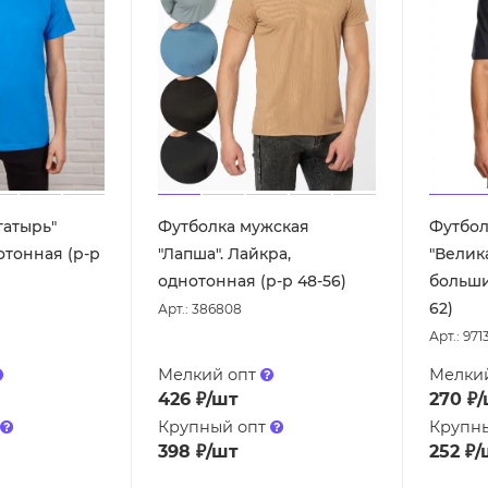
гатырь"
Футболка мужская
Футбол
отонная (р-р
"Лапша". Лайкра,
"Велик
однотонная (р-р 48-56)
больши
62)
Арт.: 386808
Арт.: 971
Мелкий опт
Мелки
426
₽
/шт
270
₽
/
Крупный опт
Крупн
398
₽
/шт
252
₽
/