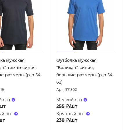
ка мужская
Футболка мужская
ан", темно-синяя,
"Великан", синяя,
е размеры (р-р 54-
большие размеры (р-р 54-
62)
319
Арт.: 971302
й опт
Мелкий опт
шт
255
₽
/шт
ый опт
Крупный опт
шт
238
₽
/шт