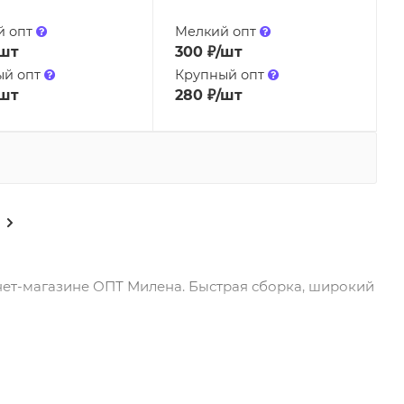
й опт
Мелкий опт
/шт
300
₽
/шт
ый опт
Крупный опт
/шт
280
₽
/шт
нет-магазине ОПТ Милена. Быстрая сборка, широкий