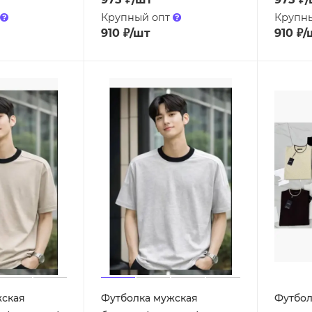
Крупный опт
Крупн
910
₽
/шт
910
₽
/
жская
Футболка мужская
Футбол