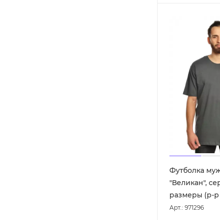
Футболка му
"Великан", се
размеры (р-р 
Арт.: 971296