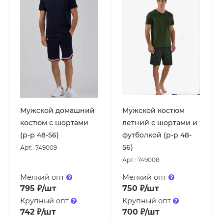
Мужской домашний
Мужской костюм
костюм с шортами
летний с шортами и
(р-р 48-56)
футболкой (р-р 48-
56)
Арт.: 749009
Арт.: 749008
Мелкий опт
Мелкий опт
795
₽
/шт
750
₽
/шт
Крупный опт
Крупный опт
742
₽
/шт
700
₽
/шт