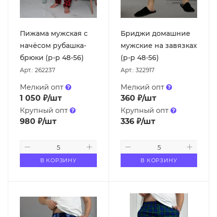
Пижама мужская с
Бриджи домашние
начёсом рубашка-
мужские на завязках
брюки (р-р 48-56)
(р-р 48-56)
Арт.: 262237
Арт.: 322917
Мелкий опт
Мелкий опт
1 050
₽
/шт
360
₽
/шт
Крупный опт
Крупный опт
980
₽
/шт
336
₽
/шт
В КОРЗИНУ
В КОРЗИНУ