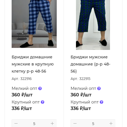
Бриджи домашние
Бриджи мужские
мужские в крупную
домашние (р-р 48-
клетку р-р 48-56
56)
Арт.: 322916
Арт.: 322915
Мелкий опт
Мелкий опт
360
₽
/шт
360
₽
/шт
Крупный опт
Крупный опт
336
₽
/шт
336
₽
/шт