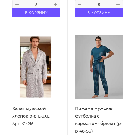
В КОРЗИНУ
В КОРЗИНУ
Халат мужской
Пижама мужская
хлопок р-р L-3XL
футболка с
карманом- брюки (р-
Арт.: 414216
р 48-56)