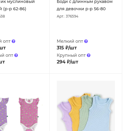
ник муслиновый
Боди с длинным рукавом
 (р-р 62-86)
для девочки р-р 56-80
638
Арт.: 376594
й опт
Мелкий опт
шт
315
₽
/шт
ый опт
Крупный опт
шт
294
₽
/шт