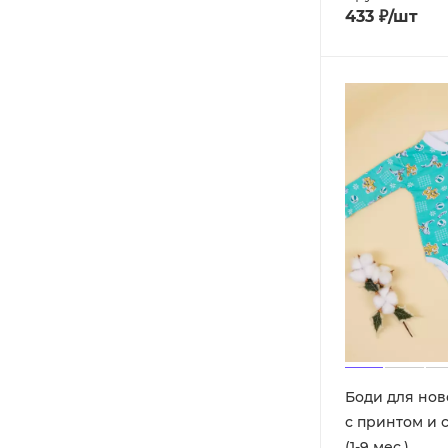
433
₽
/шт
Боди для но
с принтом и 
(1-9 мес.)