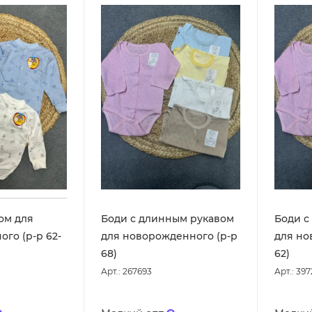
ом для
Боди с длинным рукавом
Боди с
го (р-р 62-
для новорожденного (р-р
для но
68)
62)
Арт.: 267693
Арт.: 39