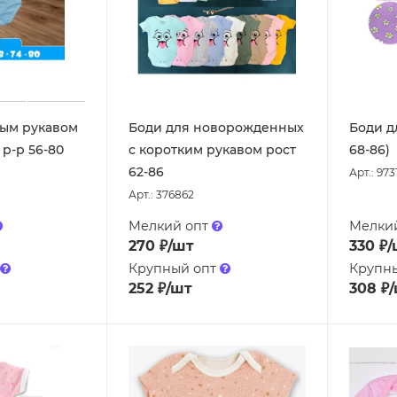
ным рукавом
Боди для новорожденных
Боди д
 р-р 56-80
с коротким рукавом рост
68-86)
62-86
Арт.: 973
Арт.: 376862
Мелкий опт
Мелки
270
₽
/шт
330
₽
/
Крупный опт
Крупн
252
₽
/шт
308
₽