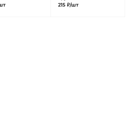
шт
215
₽
/шт