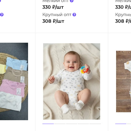
Мелкий опт
Мелки
330
₽
/шт
330
₽
/
Крупный опт
Крупн
308
₽
/шт
308
₽