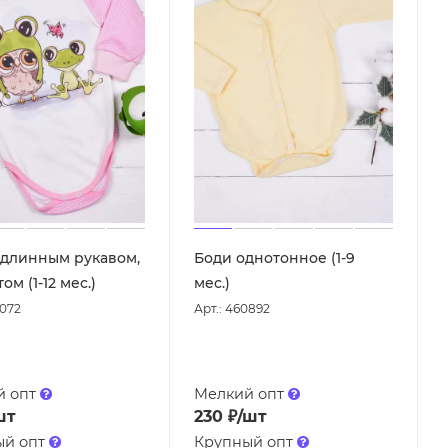
 длинным рукавом,
Боди однотонное (1-9
ом (1-12 мес.)
мес.)
0072
Арт.: 460892
й опт
Мелкий опт
шт
230
₽
/шт
ый опт
Крупный опт