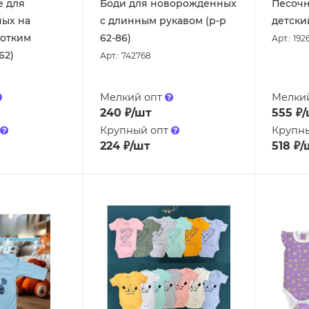
е для
Боди для новорожденных
Песоч
ых на
с длинным рукавом (р-р
детский
ротким
62-86)
Арт.: 192
62)
Арт.: 742768
Мелкий опт
Мелки
240
₽
/шт
555
₽
/
Крупный опт
Крупн
224
₽
/шт
518
₽
/