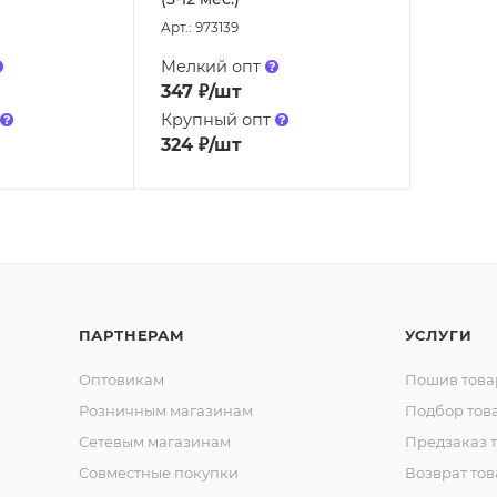
Арт.: 973139
Мелкий опт
347
₽
/шт
Крупный опт
324
₽
/шт
ПАРТНЕРАМ
УСЛУГИ
Оптовикам
Пошив това
Розничным магазинам
Подбор тов
Сетевым магазинам
Предзаказ 
Совместные покупки
Возврат тов