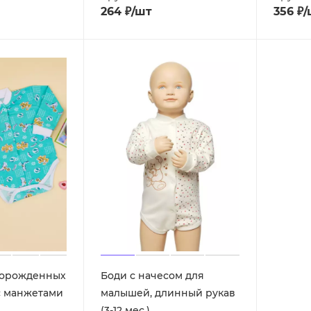
264
₽
/шт
356
₽
/
ворожденных
Боди с начесом для
с манжетами
малышей, длинный рукав
(3-12 мес.)