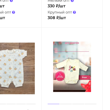
й опт
Мелкий опт
шт
330
₽
/шт
ый опт
Крупный опт
/шт
308
₽
/шт