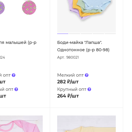
ля малышей (р-р
Боди-майка "Лапша".
Однотонное (р-р 80-98)
124
Арт.: 980021
й опт
Мелкий опт
шт
282
₽
/шт
ый опт
Крупный опт
/шт
264
₽
/шт