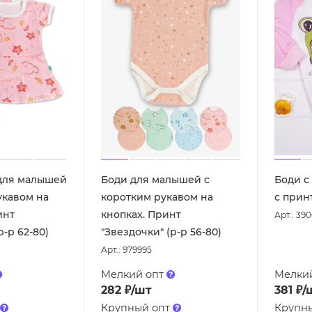
 для малышей
Боди для малышей с
Боди с
укавом на
коротким рукавом на
с принт
инт
кнопках. Принт
Арт.: 39
р-р 62-80)
"Звездочки" (р-р 56-80)
Арт.: 979995
Мелкий опт
Мелки
282
₽
/шт
381
₽
/
Крупный опт
Крупн