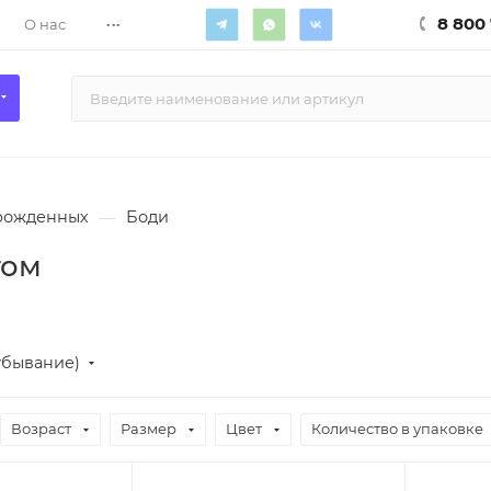
...
8 800 
О нас
рожденных
—
Боди
том
убывание)
Возраст
Размер
Цвет
Количество в упаковке