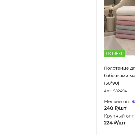
Новинка
Полотенце дл
бабочками м
(50*90)
Арт.: 982494
Мелкий опт
240
₽
/шт
Крупный опт
224
₽
/шт