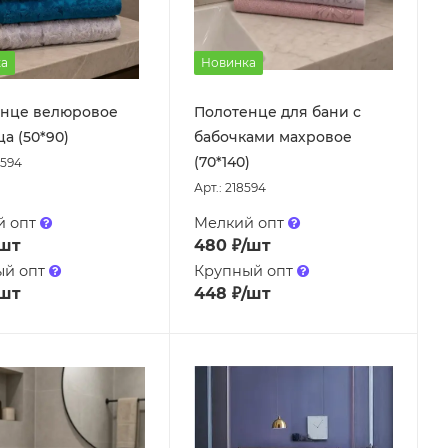
а
Новинка
нце велюровое
Полотенце для бани с
а (50*90)
бабочками махровое
(70*140)
8594
Арт.: 218594
й опт
Мелкий опт
/шт
480
₽
/шт
ый опт
Крупный опт
/шт
448
₽
/шт