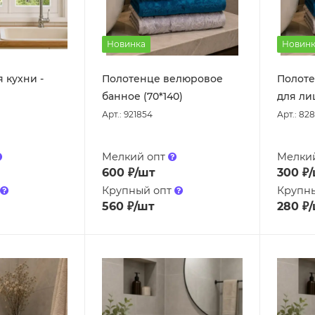
Новинка
Новинк
 кухни -
Полотенце велюровое
Полоте
банное (70*140)
для лиц
Арт.: 921854
Арт.: 82
Мелкий опт
Мелки
600
₽
/шт
300
₽
Крупный опт
Крупн
560
₽
/шт
280
₽