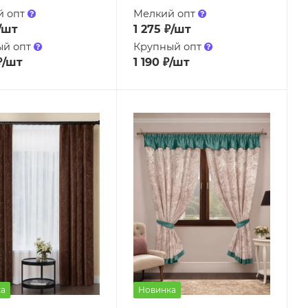
й опт
Мелкий опт
/шт
1 275
₽
/шт
ый опт
Крупный опт
₽
/шт
1 190
₽
/шт
а
Новинка