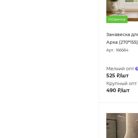
Новинка
Занавеска для
Арка (270*155)
Арт.: 166684
Мелкий опт
525
₽
/шт
Крупный опт
490
₽
/шт