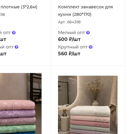
плотные (3*2,6м)
Комплект занавесок для
кухни (280*170)
398
Арт.: 684398
й опт
Мелкий опт
/шт
600
₽
/шт
ый опт
Крупный опт
/шт
560
₽
/шт