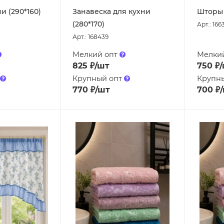
и (290*160)
Занавеска для кухни
Шторы 
(280*170)
Арт.: 166
Арт.: 168439
Мелкий опт
Мелки
825
₽
/шт
750
₽
Крупный опт
Крупн
770
₽
/шт
700
₽