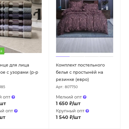
а
нце для лица
Комплект постельного
ое с узорами (р-р
белья с простынёй на
резинке (евро)
185
Арт.: 807750
й опт
Мелкий опт
/шт
1 650
₽
/шт
ый опт
Крупный опт
шт
1 540
₽
/шт