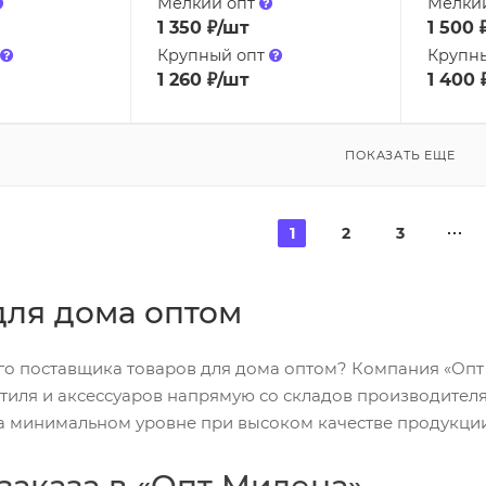
Мелкий опт
Мелки
1 350
₽
/шт
1 500
Крупный опт
Крупн
1 260
₽
/шт
1 400
ПОКАЗАТЬ ЕЩЕ
1
2
3
для дома оптом
о поставщика товаров для дома оптом? Компания «Опт
тиля и аксессуаров напрямую со складов производителя
а минимальном уровне при высоком качестве продукции
заказа в «Опт Милена»