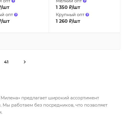
й опт
Мелкий опт
₽
/шт
1 350
₽
/шт
ый опт
Крупный опт
₽
/шт
1 260
₽
/шт
41
 Милена» предлагает широкий ассортимент
. Мы работаем без посредников, что позволяет
.