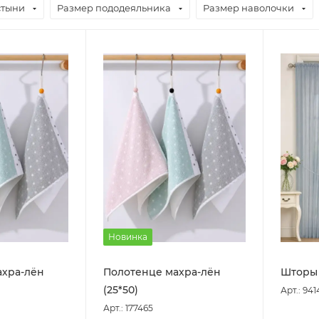
стыни
Размер пододеяльника
Размер наволочки
Новинка
ахра-лён
Полотенце махра-лён
Шторы (
(25*50)
Арт.: 941
Арт.: 177465