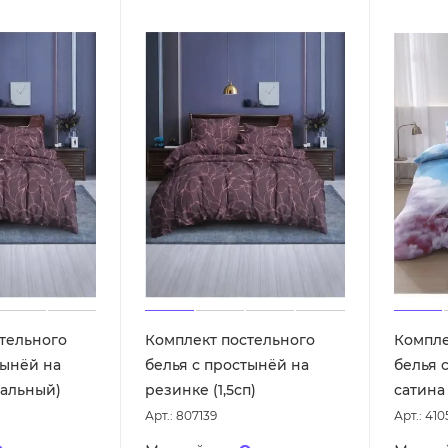
тельного
Комплект постельного
Компле
тынёй на
белья с простынёй на
белья 
пальный)
резинке (1,5сп)
сатина
Арт.: 807139
Арт.: 410