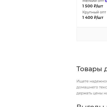
Мелкий опт
1 500
₽
/шт
Крупный опт
1 400
₽
/шт
Товары 
Ищете надежног
домашнего текс
держать цены н
Выгоды 