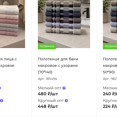
Новинка
Новинк
я лица с
Полотенце для бани
Полоте
ахровое
махровое с узорами
махров
(70*140)
50*90)
Арт.: 185494
Арт.: 982
Мелкий опт
Мелки
480
₽
/шт
240
₽
Крупный опт
Крупн
448
₽
/шт
224
₽
/