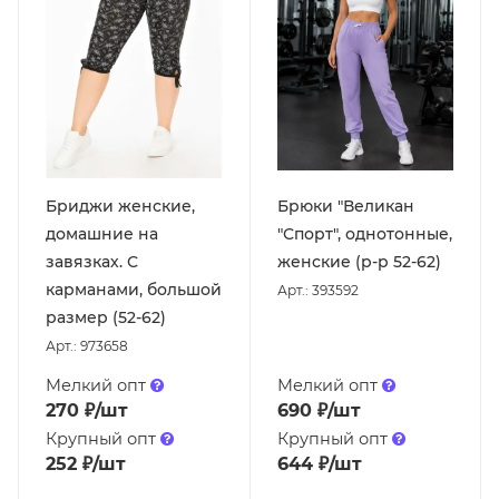
Бриджи женские,
Брюки "Великан
домашние на
"Спорт", однотонные,
завязках. С
женские (р-р 52-62)
карманами, большой
Арт.: 393592
размер (52-62)
Арт.: 973658
Мелкий опт
Мелкий опт
270
₽
/шт
690
₽
/шт
Крупный опт
Крупный опт
252
₽
/шт
644
₽
/шт