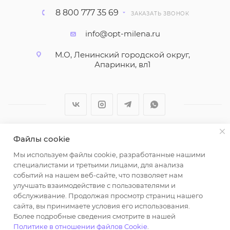
8 800 777 35 69
ЗАКАЗАТЬ ЗВОНОК
info@opt-milena.ru
М.О, Ленинский городской округ,
Апаринки, вл1
Файлы cookie
2026 © ООО "Вайт Текстиль групп"
Мы используем файлы cookie, разработанные нашими
Любая информация на сайте носит справочный
специалистами и третьими лицами, для анализа
характер и не является публичной офертой
событий на нашем веб-сайте, что позволяет нам
определяемой положениями пункта 2 статьи 437
улучшать взаимодействие с пользователями и
Гражданского кодекса Российской Федерации.
обслуживание. Продолжая просмотр страниц нашего
Использование любых материалов, опубликованных
сайта, вы принимаете условия его использования.
Более подробные сведения смотрите в нашей
на https://opt-milena.ru, допустимо только при
Политике в отношении файлов Cookie
.