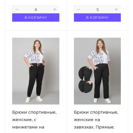
В КОРЗИНУ
В КОРЗИНУ
Брюки спортивные,
Брюки спортивные,
женские, с
женские на
манжетами на
завязках. Прямые.