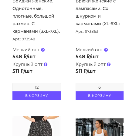
Бриджи женские.
Брюки женские с
Однотонные,
лампасами. Со
плотные, большой
шнурком и
размер. С
карманами (XL-6XL)
карманами (3XL-7XL).
Арт.: 973863
Арт.: 973948
Мелкий опт
Мелкий опт
548
₽
/шт
548
₽
/шт
Крупный опт
Крупный опт
511
₽
/шт
511
₽
/шт
В КОРЗИНУ
В КОРЗИНУ