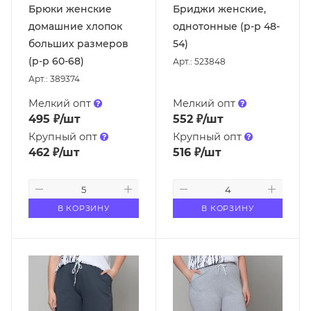
Брюки женские
Бриджи женские,
домашние хлопок
однотонные (р-р 48-
больших размеров
54)
(р-р 60-68)
Арт.: 523848
Арт.: 389374
Мелкий опт
Мелкий опт
495
₽
/шт
552
₽
/шт
Крупный опт
Крупный опт
462
₽
/шт
516
₽
/шт
В КОРЗИНУ
В КОРЗИНУ