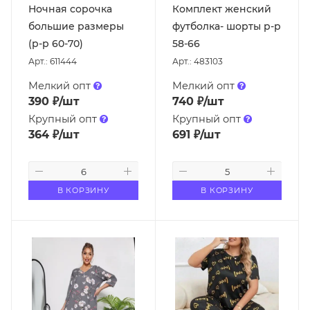
Ночная сорочка
Комплект женский
большие размеры
футболка- шорты р-р
(р-р 60-70)
58-66
Арт.: 611444
Арт.: 483103
Мелкий опт
Мелкий опт
390
₽
/шт
740
₽
/шт
Крупный опт
Крупный опт
364
₽
/шт
691
₽
/шт
В КОРЗИНУ
В КОРЗИНУ