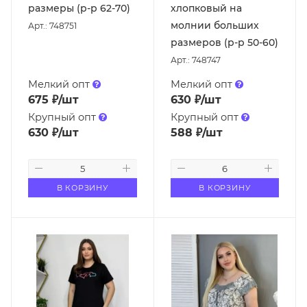
размеры (р-р 62-70)
хлопковый на
молнии больших
Арт.: 748751
размеров (р-р 50-60)
Арт.: 748747
Мелкий опт
Мелкий опт
675
₽
/шт
630
₽
/шт
Крупный опт
Крупный опт
630
₽
/шт
588
₽
/шт
В КОРЗИНУ
В КОРЗИНУ