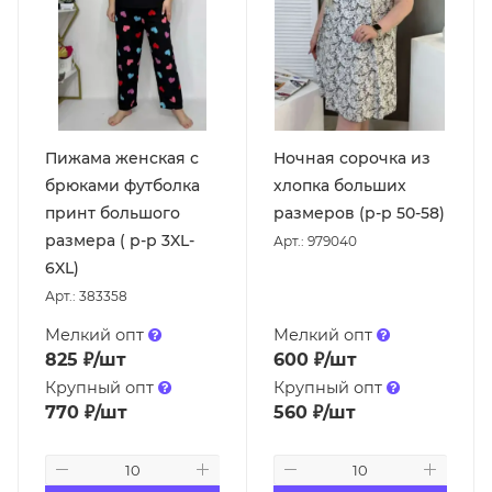
Пижама женская с
Ночная сорочка из
брюками футболка
хлопка больших
принт большого
размеров (р-р 50-58)
размера ( р-р 3XL-
Арт.: 979040
6XL)
Арт.: 383358
Мелкий опт
Мелкий опт
825
₽
/шт
600
₽
/шт
Крупный опт
Крупный опт
770
₽
/шт
560
₽
/шт