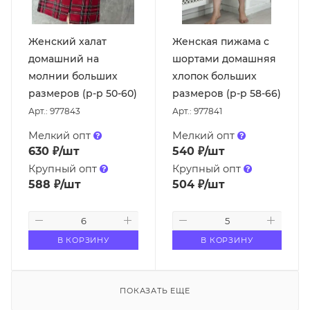
Женский халат
Женская пижама с
домашний на
шортами домашняя
молнии больших
хлопок больших
размеров (р-р 50-60)
размеров (р-р 58-66)
Арт.: 977843
Арт.: 977841
Мелкий опт
Мелкий опт
630
₽
/шт
540
₽
/шт
Крупный опт
Крупный опт
588
₽
/шт
504
₽
/шт
В КОРЗИНУ
В КОРЗИНУ
ПОКАЗАТЬ ЕЩЕ