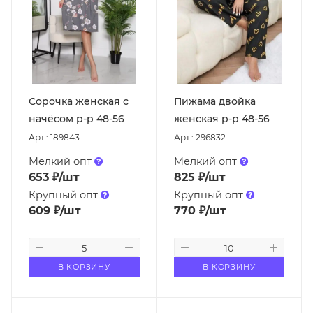
Сорочка женская с
Пижама двойка
начёсом р-р 48-56
женская р-р 48-56
Арт.: 189843
Арт.: 296832
Мелкий опт
Мелкий опт
653
₽
/шт
825
₽
/шт
Крупный опт
Крупный опт
609
₽
/шт
770
₽
/шт
В КОРЗИНУ
В КОРЗИНУ