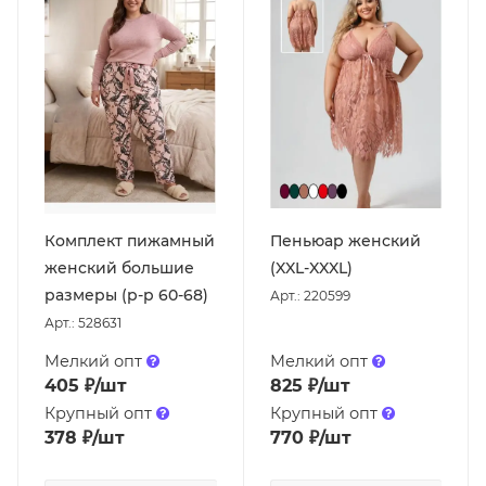
Комплект пижамный
Пеньюар женский
женский большие
(XXL-XXXL)
размеры (р-р 60-68)
Арт.: 220599
Арт.: 528631
Мелкий опт
Мелкий опт
405
₽
/шт
825
₽
/шт
Крупный опт
Крупный опт
378
₽
/шт
770
₽
/шт