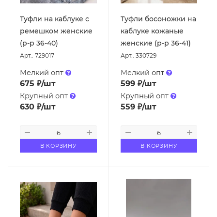
Туфли на каблуке с
Туфли босоножки на
ремешком женские
каблуке кожаные
(р-р 36-40)
женские (р-р 36-41)
Арт.: 729017
Арт.: 330729
Мелкий опт
Мелкий опт
675
₽
/шт
599
₽
/шт
Крупный опт
Крупный опт
630
₽
/шт
559
₽
/шт
В КОРЗИНУ
В КОРЗИНУ