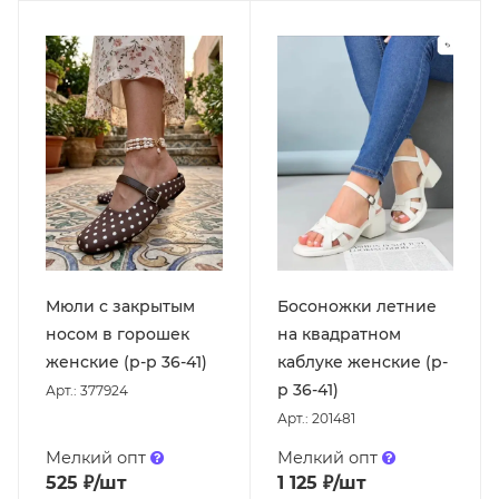
Мюли с закрытым
Босоножки летние
носом в горошек
на квадратном
женские (р-р 36-41)
каблуке женские (р-
р 36-41)
Арт.: 377924
Арт.: 201481
Мелкий опт
Мелкий опт
525
₽
/шт
1 125
₽
/шт