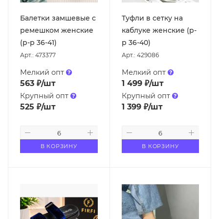
Балетки замшевые с
Туфли в сетку на
ремешком женские
каблуке женские (р-
(р-р 36-41)
р 36-40)
Арт.: 473377
Арт.: 429086
Мелкий опт
Мелкий опт
563
₽
/шт
1 499
₽
/шт
Крупный опт
Крупный опт
525
₽
/шт
1 399
₽
/шт
В КОРЗИНУ
В КОРЗИНУ