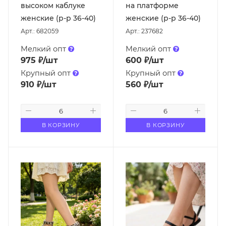
высоком каблуке
на платформе
женские (р-р 36-40)
женские (р-р 36-40)
Арт.: 682059
Арт.: 237682
Мелкий опт
Мелкий опт
975
₽
/шт
600
₽
/шт
Крупный опт
Крупный опт
910
₽
/шт
560
₽
/шт
В КОРЗИНУ
В КОРЗИНУ