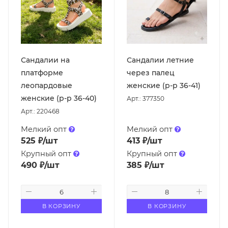
Сандалии на
Сандалии летние
платформе
через палец
леопардовые
женские (р-р 36-41)
женские (р-р 36-40)
Арт.: 377350
Арт.: 220468
Мелкий опт
Мелкий опт
525
₽
/шт
413
₽
/шт
Крупный опт
Крупный опт
490
₽
/шт
385
₽
/шт
В КОРЗИНУ
В КОРЗИНУ