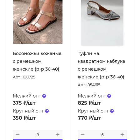
Босоножки кожаные
Туфли на
с ремешком
квадратном каблуке
женские (р-р 36-40)
с ремешком
женские (р-р 36-40)
Арт.: 100725
Арт.: 854615
Мелкий опт
Мелкий опт
375
₽
/шт
825
₽
/шт
Крупный опт
Крупный опт
350
₽
/шт
770
₽
/шт