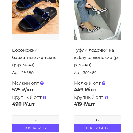
Босоножки
Туфли лодочки на
бархатные женские
каблуке женские (р-
(р-р 36-41)
р 36-40)
Арт.: 291380
Арт.: 305486
Мелкий опт
Мелкий опт
525
₽
/шт
449
₽
/шт
Крупный опт
Крупный опт
490
₽
/шт
419
₽
/шт
В КОРЗИНУ
В КОРЗИНУ