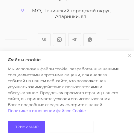
М.О, Ленинский городской округ,
Апаринки, вл1
Файлы cookie
2026 © ООО "Вайт Текстиль групп"
Мы используем файлы cookie, разработанные нашими
Любая информация на сайте носит справочный
специалистами и третьими лицами, для анализа
характер и не является публичной офертой
событий на нашем веб-сайте, что позволяет нам
определяемой положениями пункта 2 статьи 437
улучшать взаимодействие с пользователями и
Гражданского кодекса Российской Федерации.
обслуживание. Продолжая просмотр страниц нашего
Использование любых материалов, опубликованных
сайта, вы принимаете условия его использования.
Более подробные сведения смотрите в нашей
на https://opt-milena.ru, допустимо только при
Политике в отношении файлов Cookie
.
наличии письменного разрешения редакции и
активной ссылки на https://opt-milena.ru
ПРИНИМАЮ
НЕ ПРИНИМАЮ