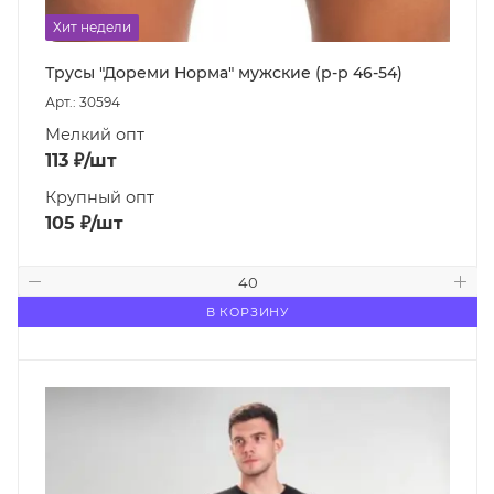
Хит недели
Трусы "Дореми Норма" мужские (р-р 46-54)
Арт.: 30594
Мелкий опт
113
₽
/шт
Крупный опт
105
₽
/шт
В КОРЗИНУ