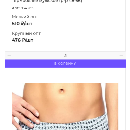
Термобелье мужское (р-р 48-56)
Арт.: 934265
Мелкий опт
510
₽
/шт
Крупный опт
476
₽
/шт
В КОРЗИНУ