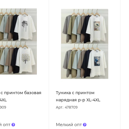
 с принтом базовая
Туника с принтом
4XL
нарядная р-р XL-4XL
8909
Арт.: 478709
й опт
Мелкий опт