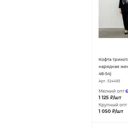
Кофта трико
нарядная жен
48-54)
Арт.: 524493
Мелкий опт
1 125
₽
/шт
Крупный опт
1 050
₽
/шт