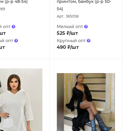
м (р-р 48-54)
принтом, бамбук (р-р 50-
54)
269
Арт.: 365058
й опт
Мелкий опт
шт
525
₽
/шт
ый опт
Крупный опт
шт
490
₽
/шт