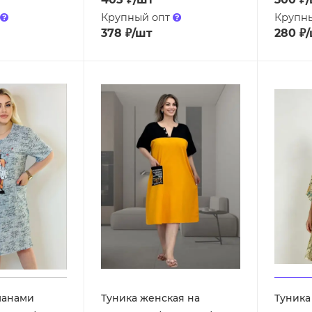
Крупный опт
Крупн
378
₽
/шт
280
₽
манами
Туника женская на
Туника