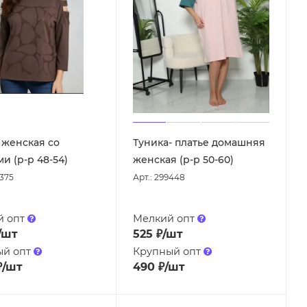
 женская со
Туника- платье домашняя
и (р-р 48-54)
женская (р-р 50-60)
9375
Арт.: 299448
й опт
Мелкий опт
/шт
525
₽
/шт
ый опт
Крупный опт
₽
/шт
490
₽
/шт