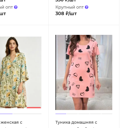
ый опт
Крупный опт
/шт
308
₽
/шт
 женская с
Туника домашняя с