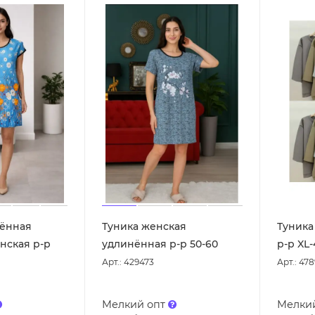
нённая
Туника женская
Туника
нская р-р
удлинённая р-р 50-60
р-р XL-
Арт.: 429473
Арт.: 47
Мелкий опт
Мелки