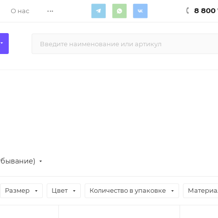
...
8 800 
О нас
убывание)
Размер
Цвет
Количество в упаковке
Материа