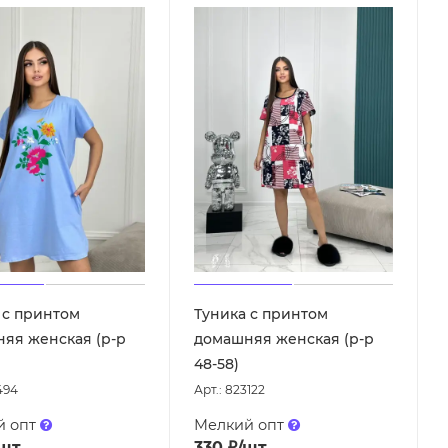
 с принтом
Туника с принтом
яя женская (р-р
домашняя женская (р-р
48-58)
494
Арт.: 823122
й опт
Мелкий опт
/шт
330
₽
/шт