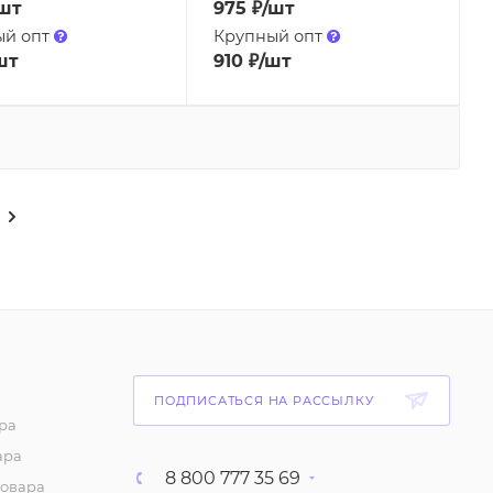
шт
975
₽
/шт
ый опт
Крупный опт
шт
910
₽
/шт
ПОДПИСАТЬСЯ НА РАССЫЛКУ
ра
ара
8 800 777 35 69
товара