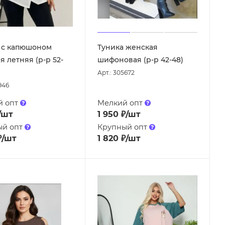
 с капюшоном
Туника женская
я летняя (р-р 52-
шифоновая (р-р 42-48)
Арт.: 305672
946
й опт
Мелкий опт
/шт
1 950
₽
/шт
ый опт
Крупный опт
₽
/шт
1 820
₽
/шт