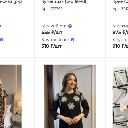
ская (р-р
пуговицах (р-р 60-68)
принто
Арт.: 233792
Арт.: 381
Мелкий опт
Мелки
555
₽
/шт
975
₽
/
Крупный опт
Крупн
518
₽
/шт
910
₽
/