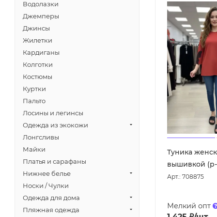
Водолазки
Джемперы
Джинсы
Жилетки
Кардиганы
Колготки
Костюмы
Куртки
Пальто
Лосины и легинсы
Одежда из экокожи
Лонгсливы
Майки
Туника женск
Платья и сарафаны
вышивкой (р-
Нижнее белье
Арт.: 708875
Носки / Чулки
Одежда для дома
Мелкий опт
Пляжная одежда
1 425
₽
/шт