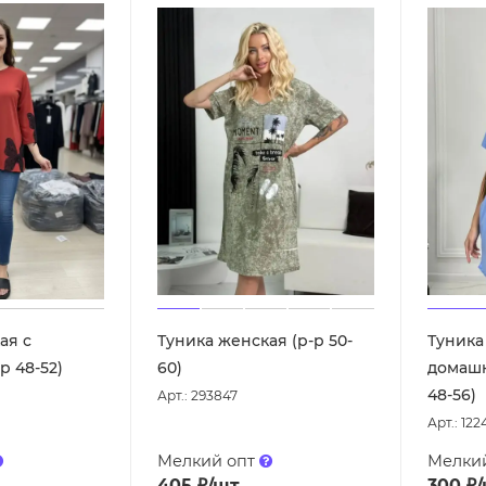
ая с
Туника женская (р-р 50-
Туника
р 48-52)
60)
домашн
48-56)
Арт.: 293847
Арт.: 122
Мелкий опт
Мелки
405
₽
/шт
300
₽