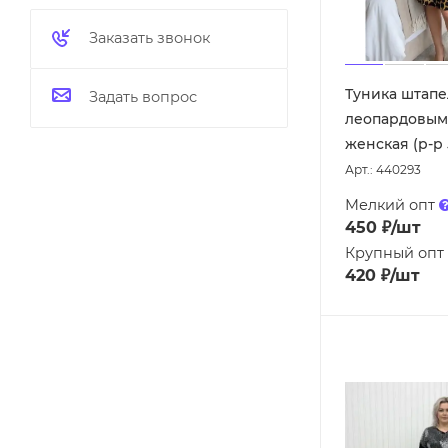
Заказать звонок
Туника штапе
Задать вопрос
леопардовым
женская (р-р 
Арт.: 440293
Мелкий опт
450
₽
/шт
Крупный опт
420
₽
/шт