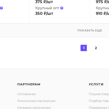
375
₽
/шт
975
₽
/
Крупный опт
Крупн
350
₽
/шт
910
₽
/
ПОКАЗАТЬ ЕЩЕ
1
2
ПАРТНЕРАМ
УСЛУГИ
Оптовикам
Пошив това
Розничным магазинам
Подбор тов
Сетевым магазинам
Предзаказ 