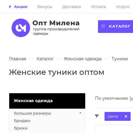
Акции
Бонусы
Доставка
Оплата
Услуги
КАТАЛОГ
Главная
—
Каталог
—
Женская одежда
—
Туники
Женские туники оптом
По умолчанию (
Женская одежда
Большие размеры
Цена
Бриджи
Брюки