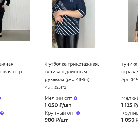
тажная
Футболка трикотажная,
Туника
ская (р-р
туника с длинным
стразам
рукавом (р-р 48-54)
Арт.: 54
Арт.: 325172
Мелкий опт
Мелки
1 050
₽
/шт
1 125
₽
Крупный опт
Крупн
980
₽
/шт
1 050