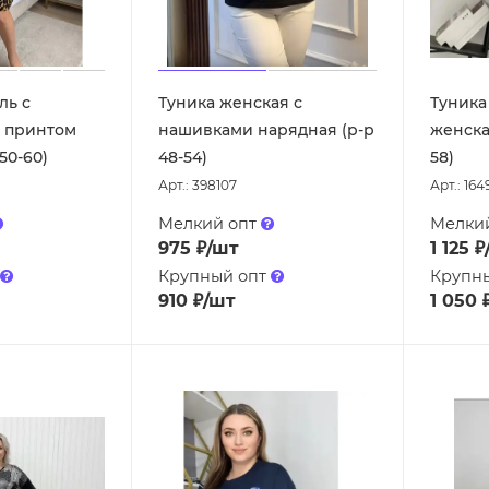
ль с
Туника женская с
Туника
 принтом
нашивками нарядная (р-р
женска
50-60)
48-54)
58)
Арт.: 398107
Арт.: 164
Мелкий опт
Мелки
975
₽
/шт
1 125
₽
Крупный опт
Крупн
910
₽
/шт
1 050