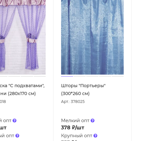
ска "С подхватами",
Шторы "Портьеры"
ни (280х170 см)
(300*260 см)
8018
Арт.: 378025
й опт
Мелкий опт
/шт
378
₽
/шт
ый опт
Крупный опт