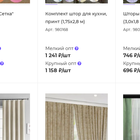
Сетка"
Комплект штор для кухни,
Шторы 
принт (1,75х2,8 м)
(3,0х1,8
Арт.: 980168
Арт.: 980
Мелкий опт
Мелки
1 241
₽
/шт
746
₽
/
Крупный опт
Крупн
1 158
₽
/шт
696
₽
/