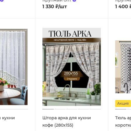
1 330
₽
/шт
1 400
Акция
я кухни
Штора арка для кухни
Тюль а
кофе (280х155)
коротка