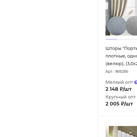
Шторы "Порт
плотные, од
(велюр), (3,0х
Арт.: 969286
Мелкий опт
2 148
₽
/шт
Крупный опт
2 005
₽
/шт