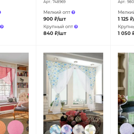
Арт.: 748969
Арт.: 980
Мелкий опт
Мелки
900
₽
/шт
1 125
₽
Крупный опт
Крупн
840
₽
/шт
1 050