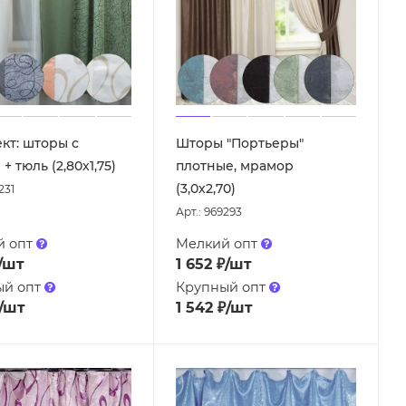
кт: шторы с
Шторы "Портьеры"
+ тюль (2,80х1,75)
плотные, мрамор
(3,0х2,70)
231
Арт.: 969293
й опт
Мелкий опт
/шт
1 652
₽
/шт
ый опт
Крупный опт
/шт
1 542
₽
/шт