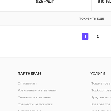
926
₽
/шт
810
₽
/
ПОКАЗАТЬ ЕЩЕ
1
2
ПАРТНЕРАМ
УСЛУГИ
Оптовикам
Пошив това
Розничным магазинам
Подбор тов
Сетевым магазинам
Предзаказ 
Совместные покупки
Возврат тов