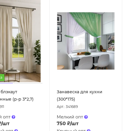
а
блэкаут
Занавеска для кухни
ные (р-р 3*2,7)
(300*175)
911
Арт.: 341689
й опт
Мелкий опт
₽
/шт
750
₽
/шт
ый опт
Крупный опт