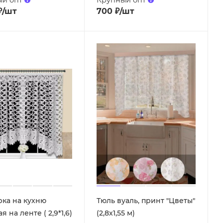
₽
/шт
700
₽
/шт
рка на кухню
Тюль вуаль, принт "Цветы"
я на ленте ( 2,9*1,6)
(2,8х1,55 м)