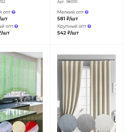
152
Арт.: 980151
й опт
Мелкий опт
/шт
581
₽
/шт
ый опт
Крупный опт
₽
/шт
542
₽
/шт