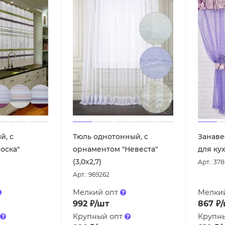
й, с
Тюль однотонный, с
Занаве
оска"
орнаментом "Невеста"
для кух
(3,0х2,7)
Арт.: 37
Арт.: 969262
Мелкий опт
Мелки
992
₽
/шт
867
₽
Крупный опт
Крупн