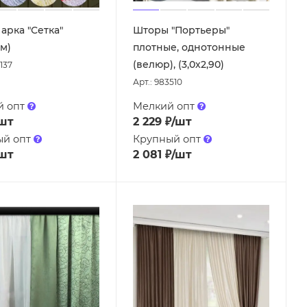
арка "Сетка"
Шторы "Портьеры"
 м)
плотные, однотонные
(велюр), (3,0х2,90)
137
Арт.: 983510
й опт
Мелкий опт
шт
2 229
₽
/шт
ый опт
Крупный опт
шт
2 081
₽
/шт