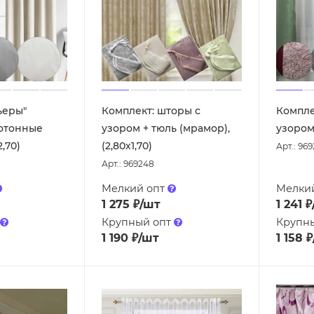
ьеры"
Комплект: шторы с
Компле
нотонные
узором + тюль (мрамор),
узором 
2,70)
(2,80х1,70)
Арт.: 969
Арт.: 969248
Мелкий опт
Мелки
1 275
₽
/шт
1 241
₽
Крупный опт
Крупн
1 190
₽
/шт
1 158
₽