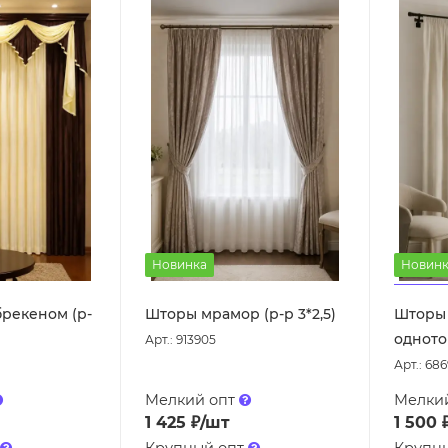
Новинка
Новинк
рекеном (р-
Шторы мрамор (р-р 3*2,5)
Шторы 
однотон
Арт.: 913905
Арт.: 686
Мелкий опт
Мелки
1 425
₽
/шт
1 500
Крупный опт
Крупн