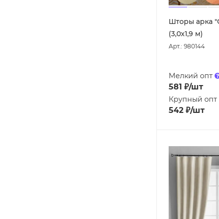
Шторы арка "
(3,0х1,9 м)
Арт.: 980144
Мелкий опт
581
₽
/шт
Крупный опт
542
₽
/шт