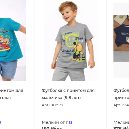
ринтом для
Футболка с принтом для
Футбол
 года)
мальчика (5-8 лет)
принтом
Арт.: 806937
Арт.: 65
Мелкий опт
Мелки
150
₽
/шт
375
₽
/