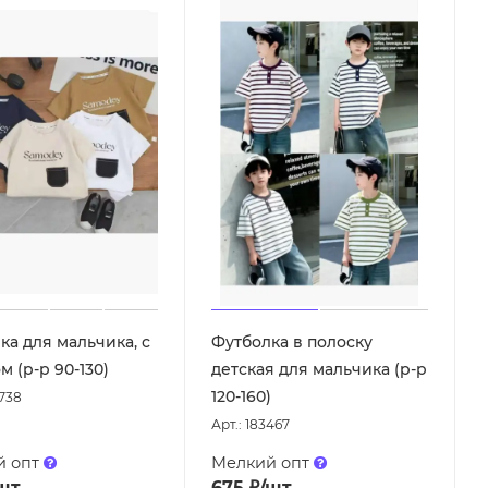
ка для мальчика, с
Футболка в полоску
 (р-р 90-130)
детская для мальчика (р-р
120-160)
4738
Арт.: 183467
й опт
Мелкий опт
шт
675
₽
/шт