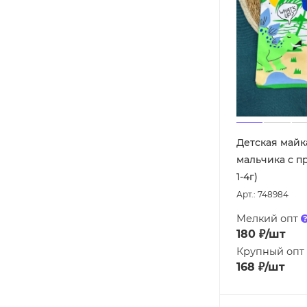
Детская майк
мальчика с п
1-4г)
Арт.: 748984
Мелкий опт
180
₽
/шт
Крупный опт
168
₽
/шт