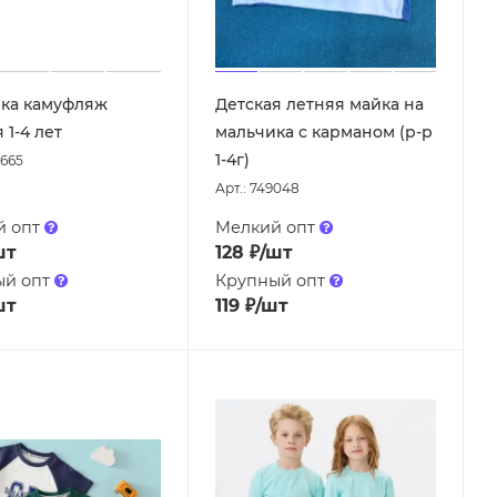
ка камуфляж
Детская летняя майка на
 1-4 лет
мальчика с карманом (р-р
1-4г)
4665
Арт.: 749048
й опт
Мелкий опт
шт
128
₽
/шт
ый опт
Крупный опт
шт
119
₽
/шт