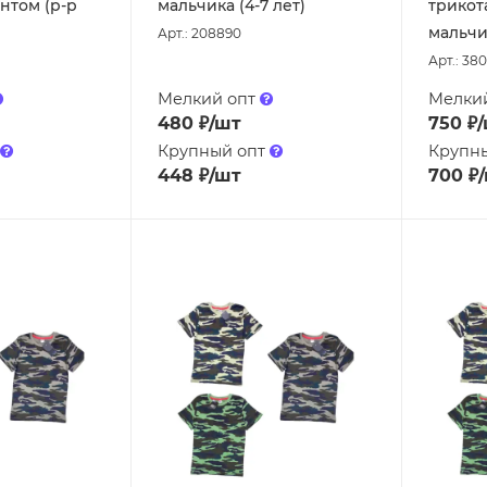
нтом (р-р
мальчика (4-7 лет)
трикот
мальчик
Арт.: 208890
Арт.: 38
Мелкий опт
Мелки
480
₽
/шт
750
₽
Крупный опт
Крупн
448
₽
/шт
700
₽