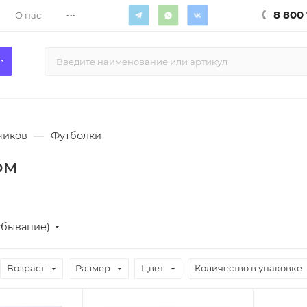
...
8 800 
О нас
чиков
—
Футболки
ом
убывание)
Возраст
Размер
Цвет
Количество в упаковке