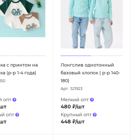
ка с принтом на
Лонгслив однотонный
а (р-р 1-4 года)
базовый хлопок ( р-р 140-
180)
150
Арт.: 521923
й опт
Мелкий опт
/шт
480
₽
/шт
ый опт
Крупный опт
/шт
448
₽
/шт