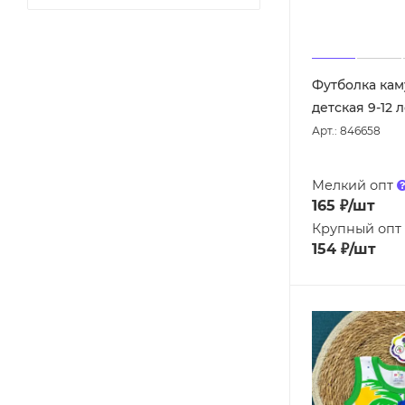
Футболка ка
детская 9-12 
Арт.: 846658
Мелкий опт
165
₽
/шт
Крупный опт
154
₽
/шт