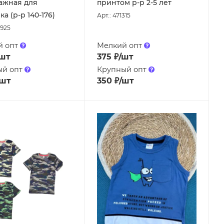
ажная для
принтом р-р 2-5 лет
а (р-р 140-176)
Арт.: 471315
0925
й опт
Мелкий опт
/шт
375
₽
/шт
ый опт
Крупный опт
/шт
350
₽
/шт