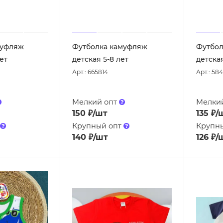
муфляж
Футболка камуфляж
Футбол
лет
детская 5-8 лет
детская
Арт.: 665814
Арт.: 58
Мелкий опт
Мелки
150
₽
/шт
135
₽
/
Крупный опт
Крупн
140
₽
/шт
126
₽
/