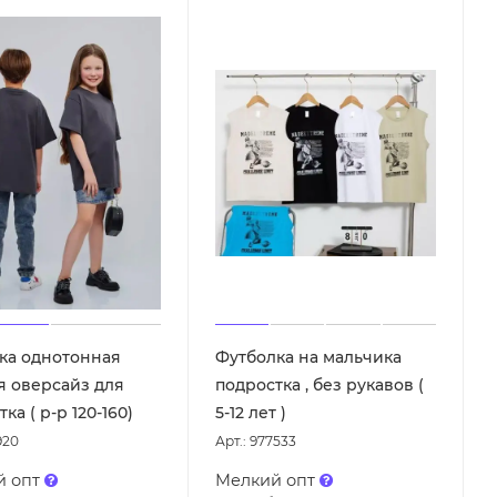
ка однотонная
Футболка на мальчика
я оверсайз для
подростка , без рукавов (
ка ( р-р 120-160)
5-12 лет )
920
Арт.: 977533
й опт
Мелкий опт