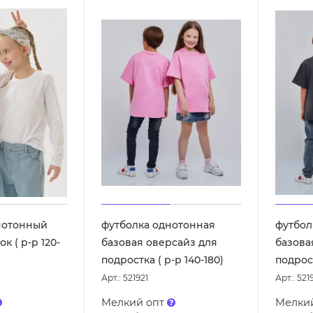
нотонный
футболка однотонная
футбол
к ( р-р 120-
базовая оверсайз для
базова
подростка ( р-р 140-180)
подрост
Арт.: 521921
Арт.: 521
Мелкий опт
Мелки