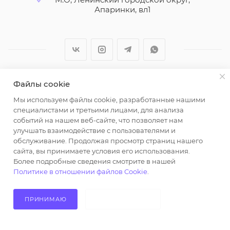
Апаринки, вл1
Файлы cookie
2026 © ООО "Вайт Текстиль групп"
Мы используем файлы cookie, разработанные нашими
Любая информация на сайте носит справочный
специалистами и третьими лицами, для анализа
характер и не является публичной офертой
событий на нашем веб-сайте, что позволяет нам
определяемой положениями пункта 2 статьи 437
улучшать взаимодействие с пользователями и
Гражданского кодекса Российской Федерации.
обслуживание. Продолжая просмотр страниц нашего
Использование любых материалов, опубликованных
сайта, вы принимаете условия его использования.
Более подробные сведения смотрите в нашей
на https://opt-milena.ru, допустимо только при
Политике в отношении файлов Cookie
.
наличии письменного разрешения редакции и
активной ссылки на https://opt-milena.ru
ПРИНИМАЮ
НЕ ПРИНИМАЮ