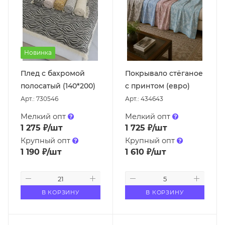
Новинка
Плед с бахромой
Покрывало стёганое
полосатый (140*200)
с принтом (евро)
Арт.: 730546
Арт.: 434643
Мелкий опт
Мелкий опт
1 275
₽
/шт
1 725
₽
/шт
Крупный опт
Крупный опт
1 190
₽
/шт
1 610
₽
/шт
В КОРЗИНУ
В КОРЗИНУ