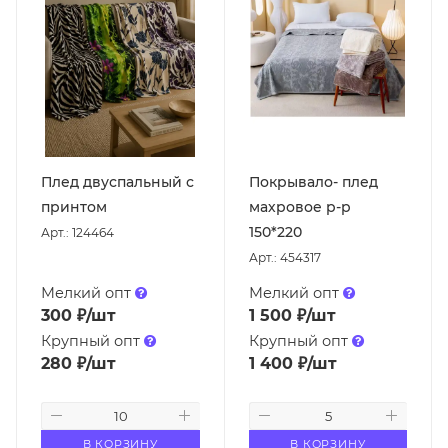
Плед двуспальный с
Покрывало- плед
принтом
махровое р-р
150*220
Арт.: 124464
Арт.: 454317
Мелкий опт
Мелкий опт
300
₽
/шт
1 500
₽
/шт
Крупный опт
Крупный опт
280
₽
/шт
1 400
₽
/шт
В КОРЗИНУ
В КОРЗИНУ