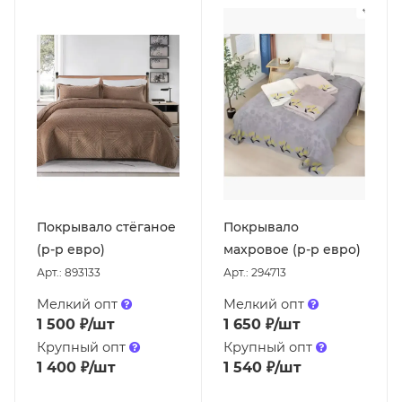
Покрывало стёганое
Покрывало
(р-р евро)
махровое (р-р евро)
Арт.: 893133
Арт.: 294713
Мелкий опт
Мелкий опт
1 500
₽
/шт
1 650
₽
/шт
Крупный опт
Крупный опт
1 400
₽
/шт
1 540
₽
/шт