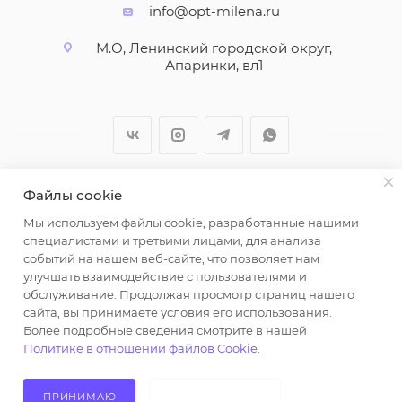
info@opt-milena.ru
М.О, Ленинский городской округ,
Апаринки, вл1
Файлы cookie
2026 © ООО "Вайт Текстиль групп"
Мы используем файлы cookie, разработанные нашими
Любая информация на сайте носит справочный
специалистами и третьими лицами, для анализа
характер и не является публичной офертой
событий на нашем веб-сайте, что позволяет нам
определяемой положениями пункта 2 статьи 437
улучшать взаимодействие с пользователями и
Гражданского кодекса Российской Федерации.
обслуживание. Продолжая просмотр страниц нашего
Использование любых материалов, опубликованных
сайта, вы принимаете условия его использования.
Более подробные сведения смотрите в нашей
на https://opt-milena.ru, допустимо только при
Политике в отношении файлов Cookie
.
наличии письменного разрешения редакции и
активной ссылки на https://opt-milena.ru
ПРИНИМАЮ
НЕ ПРИНИМАЮ