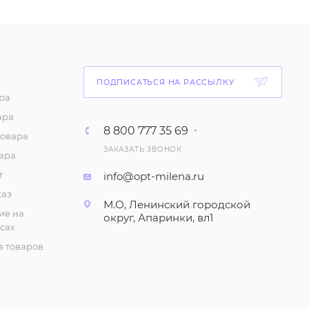
ПОДПИСАТЬСЯ НА РАССЫЛКУ
ра
ара
8 800 777 35 69
товара
ЗАКАЗАТЬ ЗВОНОК
ара
т
info@opt-milena.ru
каз
М.О, Ленинский городской
ие на
округ, Апаринки, вл1
сах
 товаров