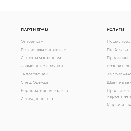
ПАРТНЕРАМ
УСЛУГИ
Оптовикам
Пошив това
Розничным магазинам
Подбор тов
Сетевым магазинам
Предзаказ 
Совместные покупки
Возврат тов
Типографиям
Фулфилмен
Спец. Одежда
Шьем на за
Корпоративная одежда
Продвижен
маркетплей
Сотрудничество
Маркировка