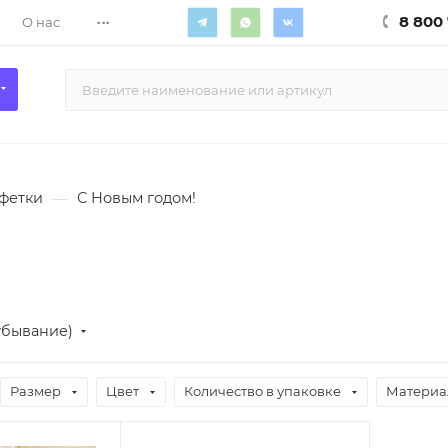
...
8 800 
О нас
лфетки
—
С Новым годом!
убывание)
Размер
Цвет
Количество в упаковке
Материа