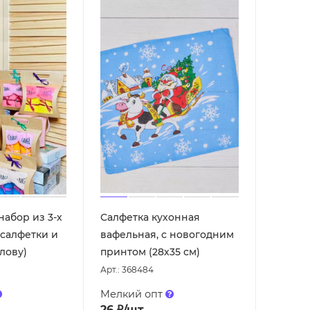
абор из 3-х
Салфетка кухонная
 салфетки и
вафельная, с новогодним
лову)
принтом (28х35 см)
Арт.: 368484
Мелкий опт
26
₽
/шт