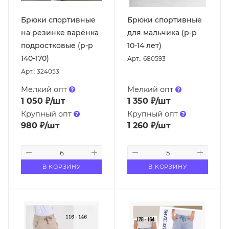
Брюки спортивные
Брюки спортивные
на резинке варёнка
для мальчика (р-р
подростковые (р-р
10-14 лет)
140-170)
Арт.: 680593
Арт.: 324053
Мелкий опт
Мелкий опт
1 050
₽
/шт
1 350
₽
/шт
Крупный опт
Крупный опт
980
₽
/шт
1 260
₽
/шт
В КОРЗИНУ
В КОРЗИНУ