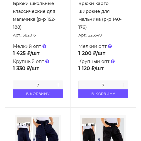
Брюки школьные
Брюки карго
классические для
широкие для
мальчика (р-р 152-
мальчика (р-р 140-
188)
176)
Арт.: 582016
Арт.: 226549
Мелкий опт
Мелкий опт
1 425
₽
/шт
1 200
₽
/шт
Крупный опт
Крупный опт
1 330
₽
/шт
1 120
₽
/шт
В КОРЗИНУ
В КОРЗИНУ