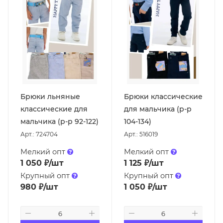
Брюки льняные
Брюки классические
классические для
для мальчика (р-р
мальчика (р-р 92-122)
104-134)
Арт.: 724704
Арт.: 516019
Мелкий опт
Мелкий опт
1 050
₽
/шт
1 125
₽
/шт
Крупный опт
Крупный опт
980
₽
/шт
1 050
₽
/шт