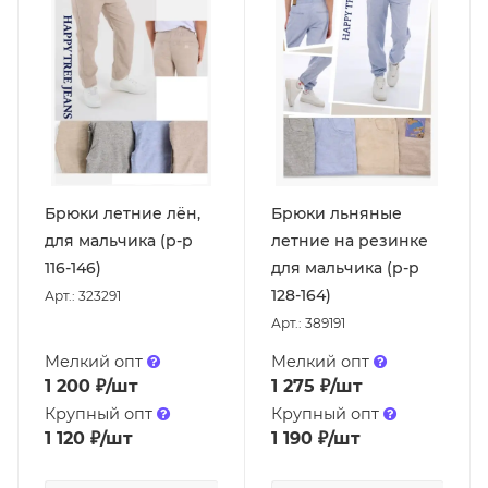
Брюки летние лён,
Брюки льняные
для мальчика (р-р
летние на резинке
116-146)
для мальчика (р-р
128-164)
Арт.: 323291
Арт.: 389191
Мелкий опт
Мелкий опт
1 200
₽
/шт
1 275
₽
/шт
Крупный опт
Крупный опт
1 120
₽
/шт
1 190
₽
/шт