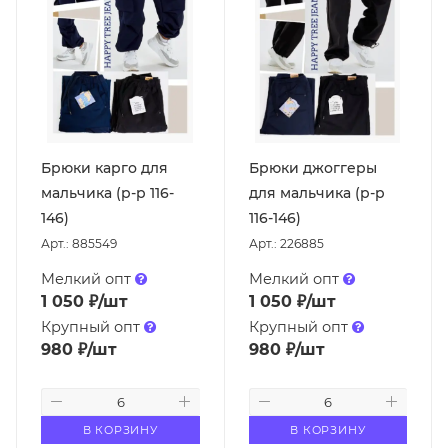
Брюки карго для
Брюки джоггеры
мальчика (р-р 116-
для мальчика (р-р
146)
116-146)
Арт.: 885549
Арт.: 226885
Мелкий опт
Мелкий опт
1 050
₽
/шт
1 050
₽
/шт
Крупный опт
Крупный опт
980
₽
/шт
980
₽
/шт
В КОРЗИНУ
В КОРЗИНУ