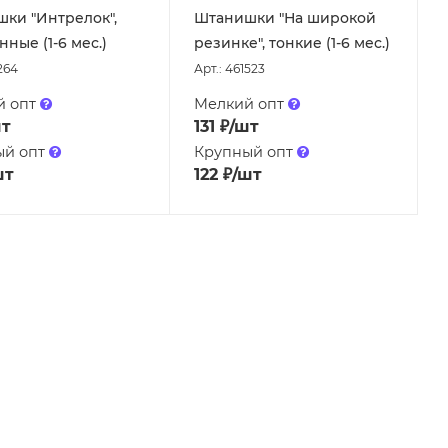
ки "Интрелок",
Штанишки "На широкой
ные (1-6 мес.)
резинке", тонкие (1-6 мес.)
264
Арт.: 461523
й опт
Мелкий опт
шт
131
₽
/шт
ый опт
Крупный опт
шт
122
₽
/шт