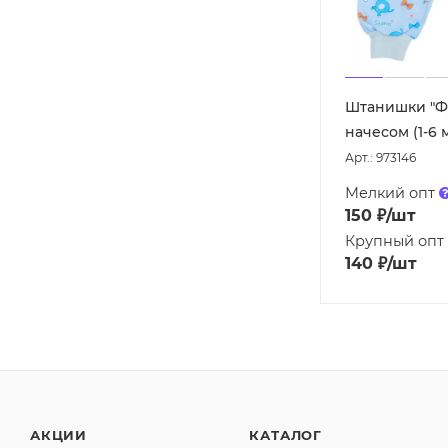
Штанишки "Фу
начесом (1-6 м
Арт.: 973146
Мелкий опт
150
₽
/шт
Крупный опт
140
₽
/шт
АКЦИИ
КАТАЛОГ