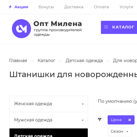
Акции
Бонусы
Доставка
Оплата
Услуги
КАТАЛОГ
Главная
—
Каталог
—
Детская одежда
—
Для ново
Штанишки для новорожденны
По умолчанию (
Женская одежда
Мужская одежда
Цена
Сезон
Детская одежда