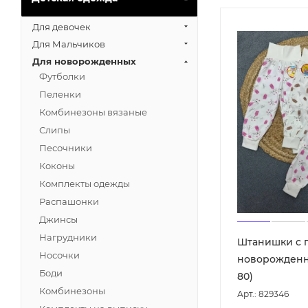
Для девочек
Для Мальчиков
Для новорожденных
Футболки
Пеленки
Комбинезоны вязаные
Слипы
Песочники
Коконы
Комплекты одежды
Распашонки
Джинсы
Нагрудники
Штанишки с 
Носочки
новорожденно
Боди
80)
Комбинезоны
Арт.: 829346