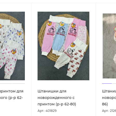
принтом для
Штанишки для
Штаниш
го (р-р 62-
новорожденного с
новоро
принтом (р-р 62-80)
86)
Арт.: 401829
Арт.: 212