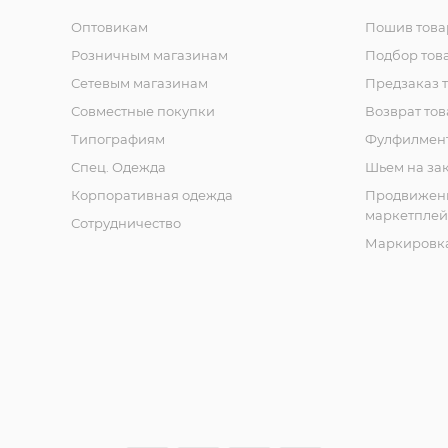
Оптовикам
Пошив това
Розничным магазинам
Подбор тов
Сетевым магазинам
Предзаказ 
Совместные покупки
Возврат тов
Типографиям
Фулфилмен
Спец. Одежда
Шьем на за
Корпоративная одежда
Продвижен
маркетплей
Сотрудничество
Маркировка