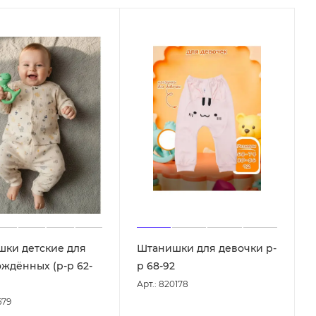
ки детские для
Штанишки для девочки р-
ждённых (р-р 62-
р 68-92
Арт.: 820178
679