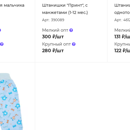
я мальчика
Штанишки "Принт", с
Штаниш
манжетами (1-12 мес.)
однотон
Арт.: 390089
Арт.: 461
Мелкий опт
Мелки
300
₽
/шт
131
₽
/
Крупный опт
Крупн
280
₽
/шт
122
₽
/