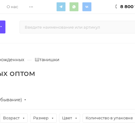
...
8 800 
О нас
рожденных
—
Штанишки
х оптом
убывание)
Возраст
Размер
Цвет
Количество в упаковке