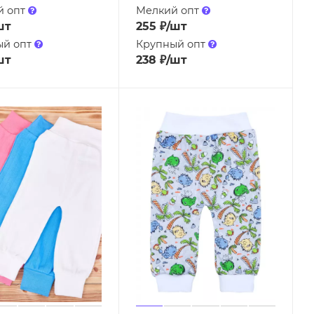
й опт
Мелкий опт
шт
255
₽
/шт
ый опт
Крупный опт
шт
238
₽
/шт