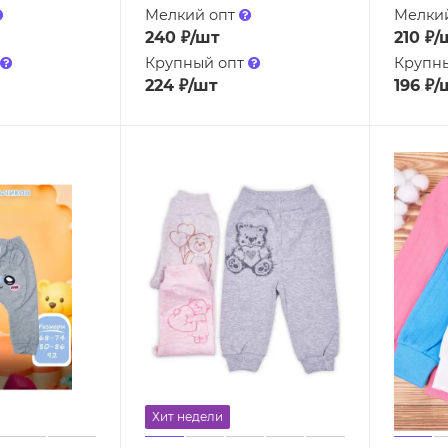
Мелкий опт
Мелки
240
₽
/шт
210
₽
/
Крупный опт
Крупн
224
₽
/шт
196
₽
/
Хит недели