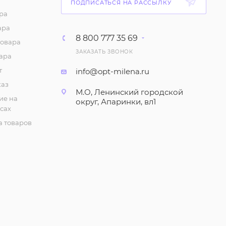
ПОДПИСАТЬСЯ НА РАССЫЛКУ
ра
ара
8 800 777 35 69
товара
ЗАКАЗАТЬ ЗВОНОК
ара
т
info@opt-milena.ru
каз
М.О, Ленинский городской
ие на
округ, Апаринки, вл1
сах
 товаров