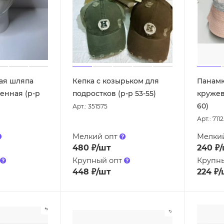
ая шляпа
Кепка с козырьком для
Панамк
енная (р-р
подростков (р-р 53-55)
кружев
60)
Арт.: 351575
Арт.: 711
Мелкий опт
Мелки
480
₽
/шт
240
₽
Крупный опт
Крупн
448
₽
/шт
224
₽
/