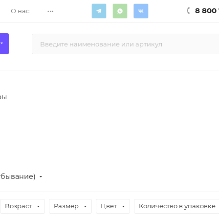
...
8 800 
О нас
ры
убывание)
Возраст
Размер
Цвет
Количество в упаковке