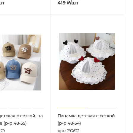
шт
419
₽
/шт
етская с сеткой, на
Панамка детская с сеткой
 (р-р 48-55)
(р-р 48-54)
179
Арт.: 793633