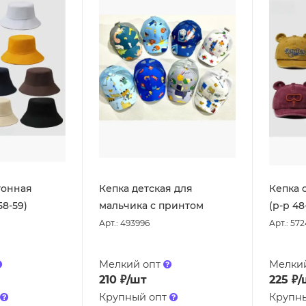
тонная
Кепка детская для
Кепка 
58-59)
мальчика с принтом
(р-р 48
Арт.: 493996
Арт.: 57
Мелкий опт
Мелки
210
₽
/шт
225
₽
/
Крупный опт
Крупн