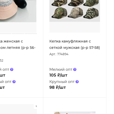
а женская с
Кепка камуфляжная с
ом летняя (р-р 56-
сеткой мужская (р-р 57-58)
Арт.: 774894
252
й опт
Мелкий опт
/шт
105
₽
/шт
ый опт
Крупный опт
шт
98
₽
/шт