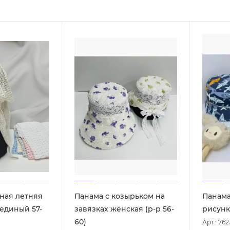
ная летняя
Панама с козырьком на
Панама
 единый 57-
завязках женская (р-р 56-
рисунк
60)
Арт.: 76