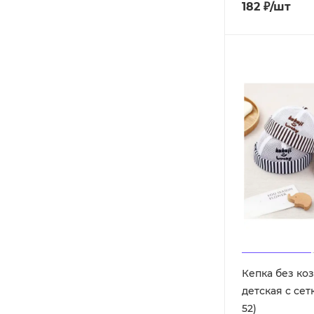
182
₽
/шт
Кепка без ко
детская с сет
52)