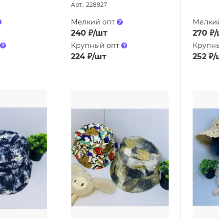
Арт.: 228927
Мелкий опт
Мелки
240
₽
/шт
270
₽
/
Крупный опт
Крупн
224
₽
/шт
252
₽
/