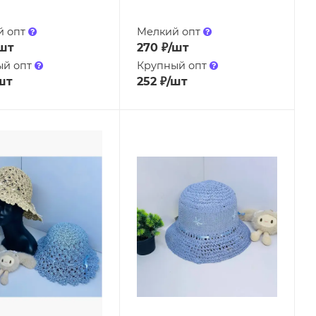
й опт
Мелкий опт
шт
270
₽
/шт
ый опт
Крупный опт
шт
252
₽
/шт