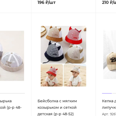
196
₽
/шт
210
₽
/
зырька
Бейсболка с мягким
Кепка д
кой (р-р 48-
козырьком и сеткой
липучке
детская (р-р 48-52)
Арт.: 926