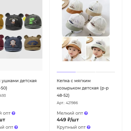
с ушками детская
Кепка с мягким
-50)
козырьком детская (р-р
48-52)
2493
Арт.: 421986
й опт
Мелкий опт
шт
449
₽
/шт
ый опт
Крупный опт