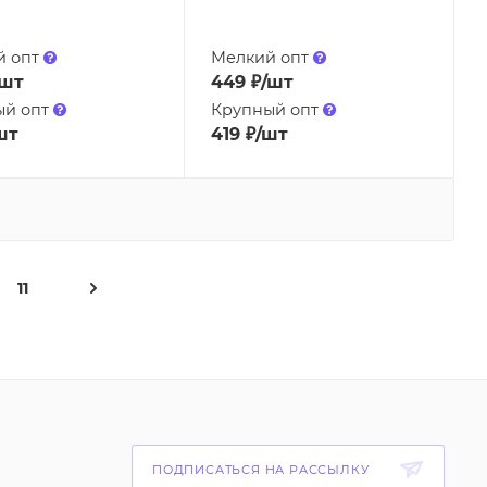
й опт
Мелкий опт
/шт
449
₽
/шт
ый опт
Крупный опт
шт
419
₽
/шт
11
ПОДПИСАТЬСЯ НА РАССЫЛКУ