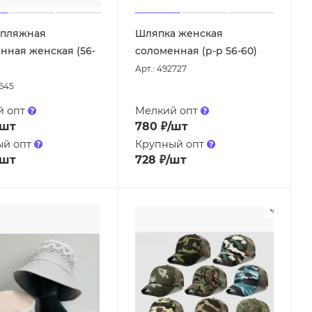
 пляжная
Шляпка женская
нная женская (56-
соломенная (р-р 56-60)
Арт.: 492727
7645
й опт
Мелкий опт
/шт
780
₽
/шт
ый опт
Крупный опт
/шт
728
₽
/шт