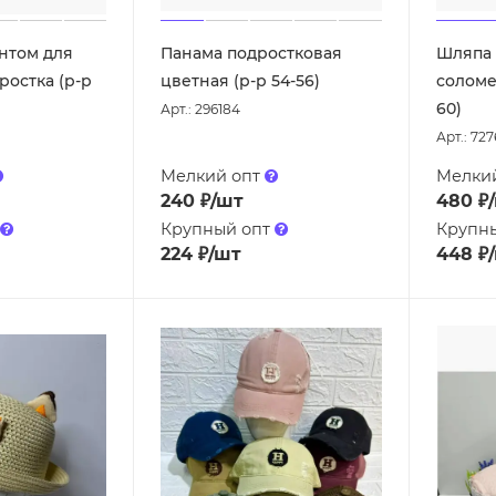
нтом для
Панама подростковая
Шляпа
ростка (р-р
цветная (р-р 54-56)
соломе
60)
Арт.: 296184
Арт.: 72
Мелкий опт
Мелки
240
₽
/шт
480
₽
Крупный опт
Крупн
224
₽
/шт
448
₽