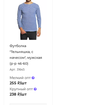
Футболка
"Тельняшка, с
начесом", мужская
(р-р 46-60)
Арт.: 31645
Мелкий опт
255
₽
/шт
Крупный опт
238
₽
/шт