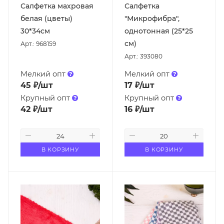
Салфетка махровая
Салфетка
белая (цветы)
"Микрофибра",
30*34см
однотонная (25*25
см)
Арт.: 968159
Арт.: 393080
Мелкий опт
Мелкий опт
45
₽
/шт
17
₽
/шт
Крупный опт
Крупный опт
42
₽
/шт
16
₽
/шт
В КОРЗИНУ
В КОРЗИНУ