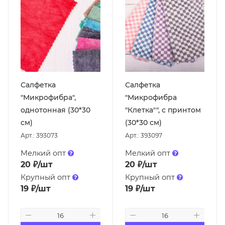
Салфетка
Салфетка
"Микрофибра",
"Микрофибра
однотонная (30*30
"Клетка"", с принтом
см)
(30*30 см)
Арт.: 393073
Арт.: 393097
Мелкий опт
Мелкий опт
20
₽
/шт
20
₽
/шт
Крупный опт
Крупный опт
19
₽
/шт
19
₽
/шт