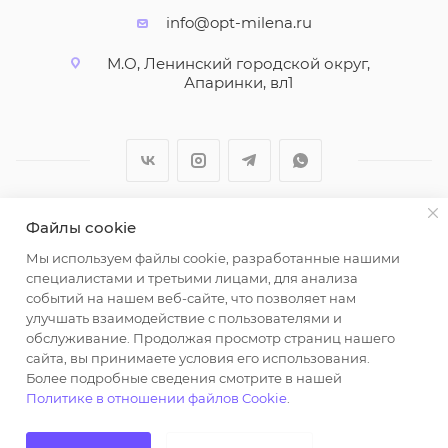
info@opt-milena.ru
М.О, Ленинский городской округ,
Апаринки, вл1
Файлы cookie
2026 © ООО "Вайт Текстиль групп"
Мы используем файлы cookie, разработанные нашими
Любая информация на сайте носит справочный
специалистами и третьими лицами, для анализа
характер и не является публичной офертой
событий на нашем веб-сайте, что позволяет нам
определяемой положениями пункта 2 статьи 437
улучшать взаимодействие с пользователями и
Гражданского кодекса Российской Федерации.
обслуживание. Продолжая просмотр страниц нашего
Использование любых материалов, опубликованных
сайта, вы принимаете условия его использования.
Более подробные сведения смотрите в нашей
на https://opt-milena.ru, допустимо только при
Политике в отношении файлов Cookie
.
наличии письменного разрешения редакции и
активной ссылки на https://opt-milena.ru