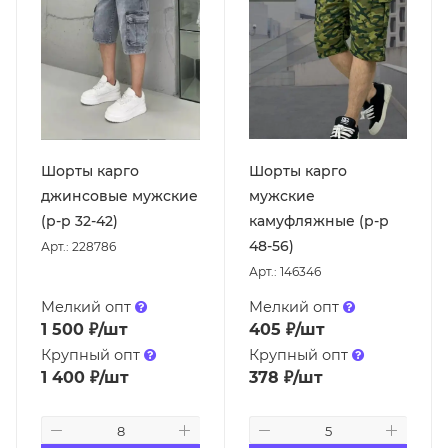
Шорты карго
Шорты карго
джинсовые мужские
мужские
(р-р 32-42)
камуфляжные (р-р
48-56)
Арт.: 228786
Арт.: 146346
Мелкий опт
Мелкий опт
1 500
₽
/шт
405
₽
/шт
Крупный опт
Крупный опт
1 400
₽
/шт
378
₽
/шт