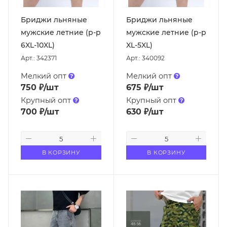
Бриджи льняные
Бриджи льняные
мужские летние (р-р
мужские летние (р-р
6XL-10XL)
XL-5XL)
Арт.: 342371
Арт.: 340092
Мелкий опт
Мелкий опт
750
₽
/шт
675
₽
/шт
Крупный опт
Крупный опт
700
₽
/шт
630
₽
/шт
В КОРЗИНУ
В КОРЗИНУ