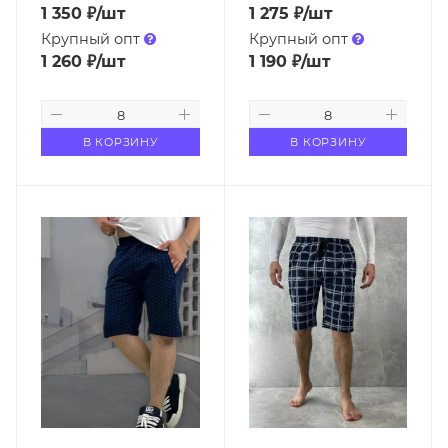
1 350
₽
/шт
1 275
₽
/шт
Крупный опт
Крупный опт
1 260
₽
/шт
1 190
₽
/шт
В КОРЗИНУ
В КОРЗИНУ