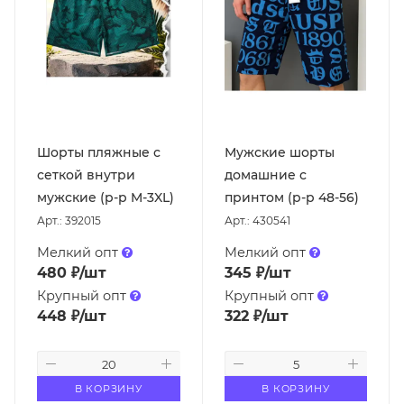
Шорты пляжные с
Мужские шорты
сеткой внутри
домашние с
мужские (р-р M-3XL)
принтом (р-р 48-56)
Арт.: 392015
Арт.: 430541
Мелкий опт
Мелкий опт
480
₽
/шт
345
₽
/шт
Крупный опт
Крупный опт
448
₽
/шт
322
₽
/шт
В КОРЗИНУ
В КОРЗИНУ