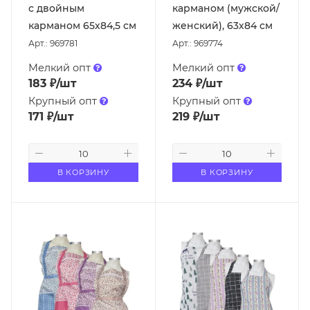
с двойным
карманом (мужской/
карманом 65х84,5 см
женский), 63х84 см
Арт.: 969781
Арт.: 969774
Мелкий опт
Мелкий опт
183
₽
/шт
234
₽
/шт
Крупный опт
Крупный опт
171
₽
/шт
219
₽
/шт
В КОРЗИНУ
В КОРЗИНУ