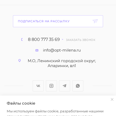
ПОДПИСАТЬСЯ НА РАССЫЛКУ
8 800 777 35 69
ЗАКАЗАТЬ ЗВОНОК
info@opt-milena.ru
М.О, Ленинский городской округ,
Апаринки, вл1
Файлы cookie
2026 © ООО "Вайт Текстиль групп"
Мы используем файлы cookie, разработанные нашими
Любая информация на сайте носит справочный