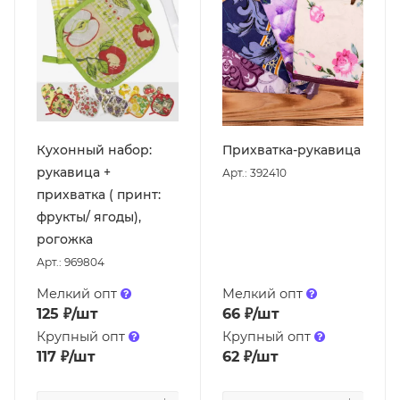
Кухонный набор:
Прихватка-рукавица
рукавица +
Арт.: 392410
прихватка ( принт:
фрукты/ ягоды),
рогожка
Арт.: 969804
Мелкий опт
Мелкий опт
125
₽
/шт
66
₽
/шт
Крупный опт
Крупный опт
117
₽
/шт
62
₽
/шт