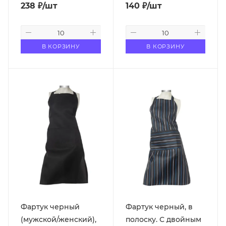
238
₽
/шт
140
₽
/шт
В КОРЗИНУ
В КОРЗИНУ
Фартук черный
Фартук черный, в
(мужской/женский),
полоску. С двойным