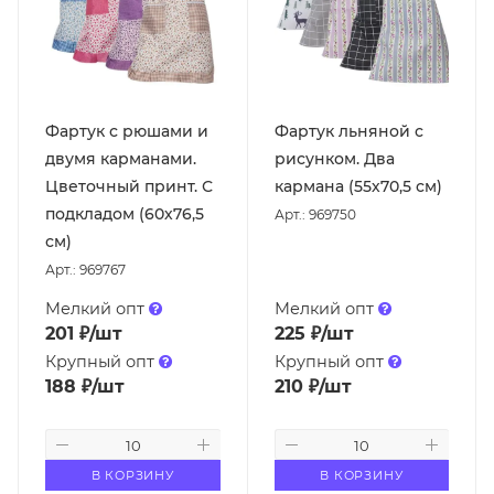
Фартук с рюшами и
Фартук льняной с
двумя карманами.
рисунком. Два
Цветочный принт. С
кармана (55х70,5 см)
подкладом (60х76,5
Арт.: 969750
см)
Арт.: 969767
Мелкий опт
Мелкий опт
201
₽
/шт
225
₽
/шт
Крупный опт
Крупный опт
188
₽
/шт
210
₽
/шт
В КОРЗИНУ
В КОРЗИНУ