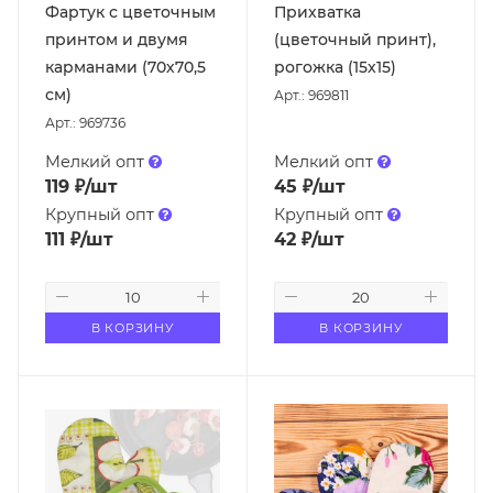
Фартук с цветочным
Прихватка
принтом и двумя
(цветочный принт),
карманами (70х70,5
рогожка (15х15)
см)
Арт.: 969811
Арт.: 969736
Мелкий опт
Мелкий опт
119
₽
/шт
45
₽
/шт
Крупный опт
Крупный опт
111
₽
/шт
42
₽
/шт
В КОРЗИНУ
В КОРЗИНУ