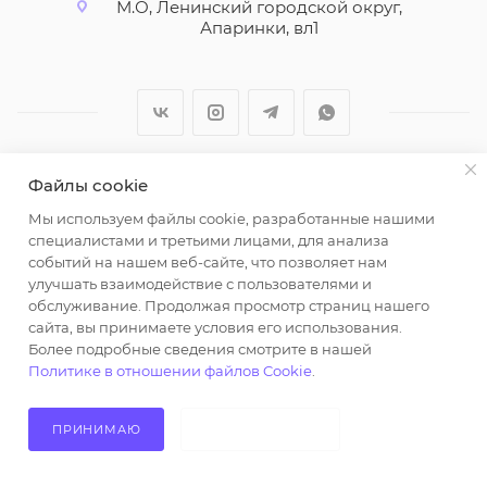
М.О, Ленинский городской округ,
Апаринки, вл1
Файлы cookie
2026 © ООО "Вайт Текстиль групп"
Мы используем файлы cookie, разработанные нашими
Любая информация на сайте носит справочный
специалистами и третьими лицами, для анализа
характер и не является публичной офертой
событий на нашем веб-сайте, что позволяет нам
определяемой положениями пункта 2 статьи 437
улучшать взаимодействие с пользователями и
Гражданского кодекса Российской Федерации.
обслуживание. Продолжая просмотр страниц нашего
Использование любых материалов, опубликованных
сайта, вы принимаете условия его использования.
Более подробные сведения смотрите в нашей
на https://opt-milena.ru, допустимо только при
Политике в отношении файлов Cookie
.
наличии письменного разрешения редакции и
активной ссылки на https://opt-milena.ru
ПРИНИМАЮ
НЕ ПРИНИМАЮ