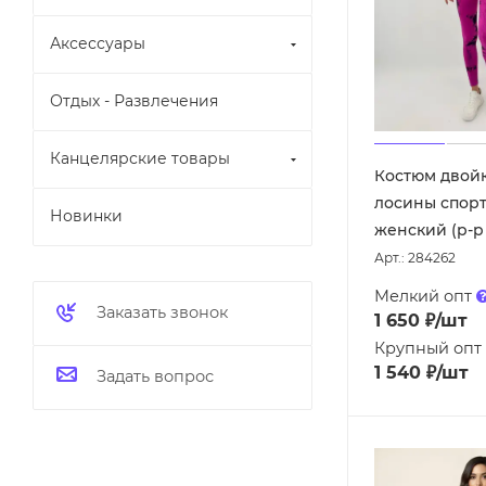
Аксессуары
Отдых - Развлечения
Канцелярские товары
Костюм двойк
лосины спор
Новинки
женский (р-р 
Арт.: 284262
Мелкий опт
Заказать звонок
1 650
₽
/шт
Крупный опт
1 540
₽
/шт
Задать вопрос