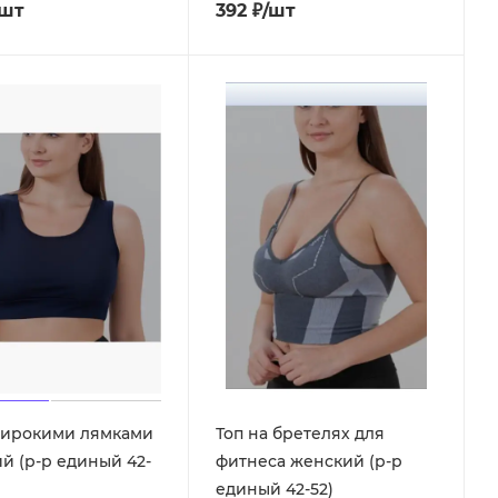
/шт
392
₽
/шт
широкими лямками
Топ на бретелях для
й (р-р единый 42-
фитнеса женский (р-р
единый 42-52)