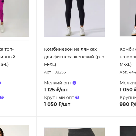
а топ-
Комбинезон на лямках
Комби
тивный
для фитнеса женский (р-р
на мол
S-L)
M-XL)
M-XL)
Арт.: 198256
Арт.: 44
Мелкий опт
Мелки
1 125
₽
/шт
1 050
Крупный опт
Крупн
1 050
₽
/шт
980
₽