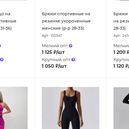
цо на
Брюки спортивные на
Брюки
ртивные
резинке укороченные
на рез
31-36)
женские (р-р 28-33)
28-33)
Арт.: 155347
Арт.: 24
Мелкий опт
Мелки
1 125
₽
/шт
1 200
Крупный опт
Крупн
1 050
₽
/шт
1 120
₽