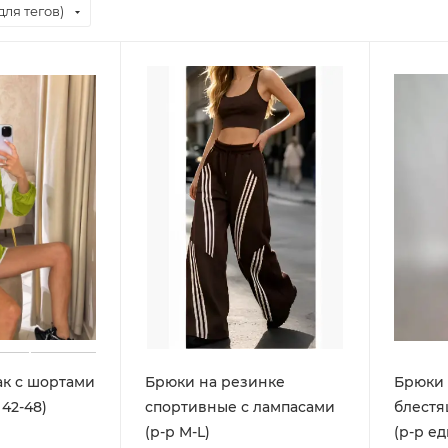
для тегов)
ак с шортами
Брюки на резинке
Брюки
42-48)
спортивные с лампасами
блестя
(р-р M-L)
(р-р е