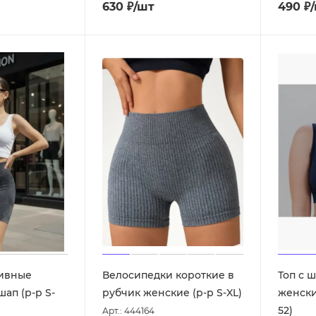
630
₽
/шт
490
₽
ивные
Велосипедки короткие в
Топ с 
ап (р-р S-
рубчик женские (р-р S-XL)
женски
52)
Арт.: 444164