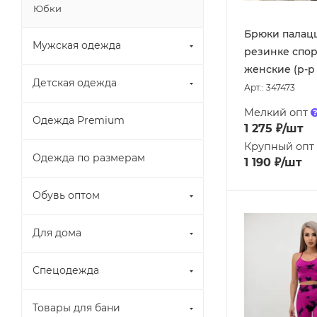
Юбки
Брюки палац
Мужская одежда
резинке спо
женские (р-р 
Детская одежда
Арт.: 347473
Мелкий опт
Одежда Premium
1 275
₽
/шт
Крупный опт
Одежда по размерам
1 190
₽
/шт
Обувь оптом
Для дома
Спецодежда
Товары для бани