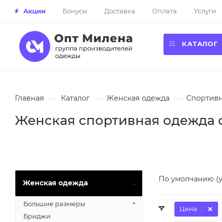
Акции
Бонусы
Доставка
Оплата
Услуги
КАТАЛОГ
Главная
—
Каталог
—
Женская одежда
—
Спортивн
Женская спортивная одежда 
По умолчанию (
Женская одежда
Большие размеры
Цена
Бриджи