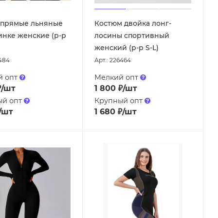
 прямые льняные
Костюм двойка лонг-
инке женские (р-р
лосины спортивный
женский (р-р S-L)
1484
Арт.: 226464
й опт
Мелкий опт
₽
/шт
1 800
₽
/шт
ый опт
Крупный опт
/шт
1 680
₽
/шт