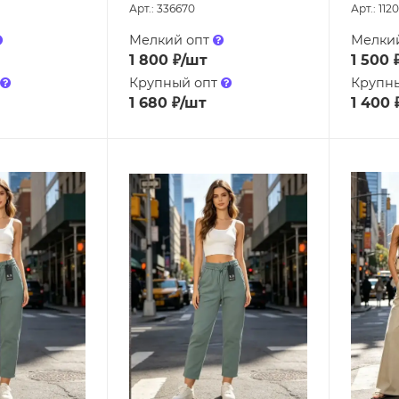
Арт.: 336670
Арт.: 112
Мелкий опт
Мелки
1 800
₽
/шт
1 500
Крупный опт
Крупн
1 680
₽
/шт
1 400