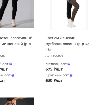
незон спортивный
Костюм женский
нии женский (р-р
футболка-лосины (р-р 42-
48)
4087
Арт.: 600979
й опт
Мелкий опт
₽
/шт
675
₽
/шт
ый опт
Крупный опт
/шт
630
₽
/шт