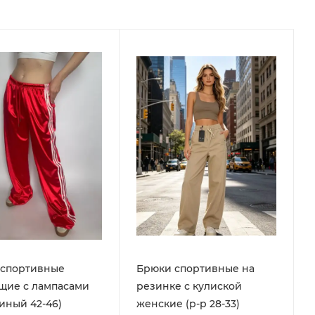
 спортивные
Брюки спортивные на
щие с лампасами
резинке с кулиской
диный 42-46)
женские (р-р 28-33)