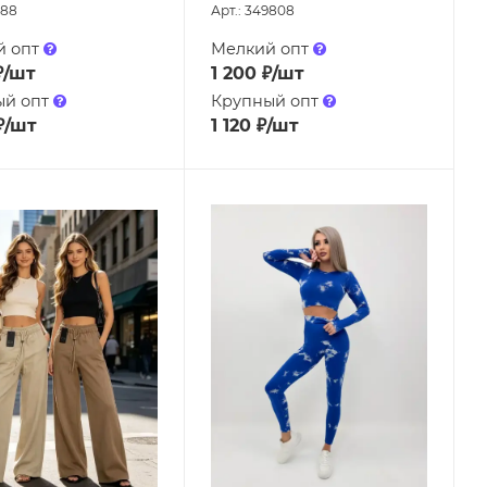
088
Арт.: 349808
й опт
Мелкий опт
₽
/шт
1 200
₽
/шт
ый опт
Крупный опт
₽
/шт
1 120
₽
/шт