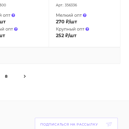
6300
Арт.: 356336
й опт
Мелкий опт
шт
270
₽
/шт
ый опт
Крупный опт
шт
252
₽
/шт
8
ПОДПИСАТЬСЯ НА РАССЫЛКУ