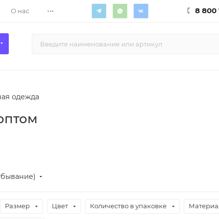
...
8 800 
О нас
ая одежда
оптом
убывание)
Размер
Цвет
Количество в упаковке
Материа