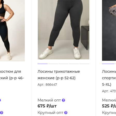
костюм для
Лосины трикотажные
Лосин
кий (р-р 46-
женские (р-р 52-62)
спорти
S-XL)
Арт.: 866447
Арт.: 475
Мелкий опт
Мелки
675
₽
/шт
525
₽
/
Крупный опт
Крупн