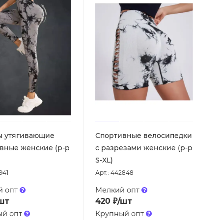
ы утягивающие
Спортивные велосипедки
вные женские (р-р
с разрезами женские (р-р
S-XL)
941
Арт.: 442848
й опт
Мелкий опт
шт
420
₽
/шт
ый опт
Крупный опт