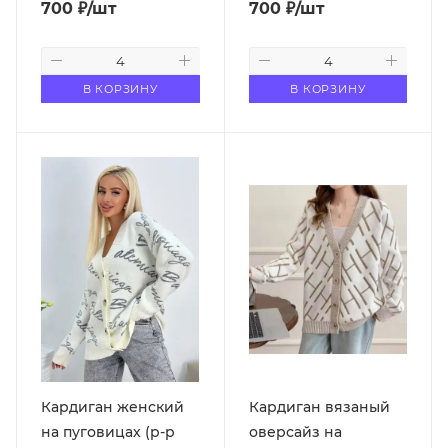
700
₽
/шт
700
₽
/шт
В КОРЗИНУ
В КОРЗИНУ
Кардиган женский
Кардиган вязаный
на пуговицах (р-р
оверсайз на