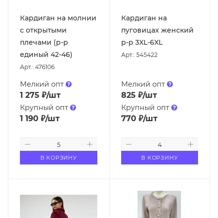
Кардиган на молнии
Кардиган на
с открытыми
пуговицах женский
плечами (р-р
р-р 3XL-6XL
единый 42-46)
Арт.: 545422
Арт.: 476106
Мелкий опт
Мелкий опт
1 275
₽
/шт
825
₽
/шт
Крупный опт
Крупный опт
1 190
₽
/шт
770
₽
/шт
В КОРЗИНУ
В КОРЗИНУ