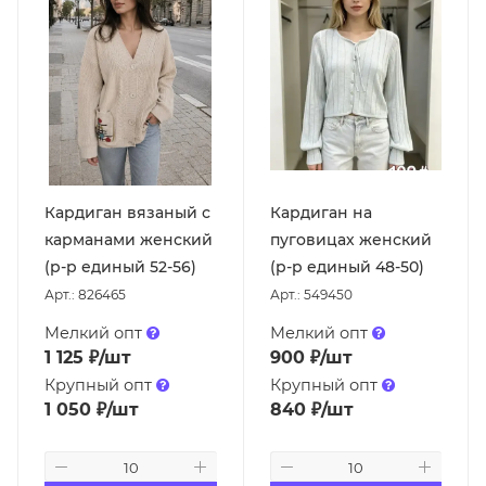
Кардиган вязаный с
Кардиган на
карманами женский
пуговицах женский
(р-р единый 52-56)
(р-р единый 48-50)
Арт.: 826465
Арт.: 549450
Мелкий опт
Мелкий опт
1 125
₽
/шт
900
₽
/шт
Крупный опт
Крупный опт
1 050
₽
/шт
840
₽
/шт