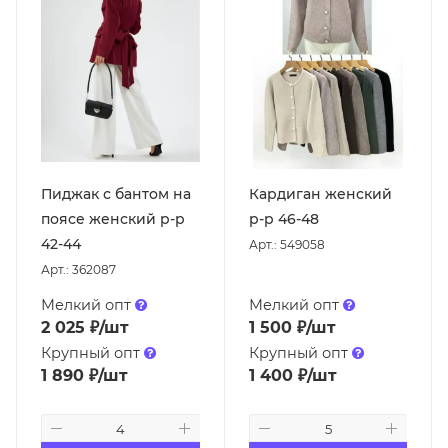
Пиджак с бантом на
Кардиган женский
поясе женский р-р
р-р 46-48
42-44
Арт.: 549058
Арт.: 362087
Мелкий опт
Мелкий опт
2 025
₽
/шт
1 500
₽
/шт
Крупный опт
Крупный опт
1 890
₽
/шт
1 400
₽
/шт