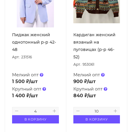
Пиджак женский
Кардиган женский
однотонный р-р 42-
вязаный на
48
пуговицах (р-р 46-
52)
Арт.: 231516
Арт.: 953061
Мелкий опт
Мелкий опт
1 500
₽
/шт
900
₽
/шт
Крупный опт
Крупный опт
1 400
₽
/шт
840
₽
/шт
В КОРЗИНУ
В КОРЗИНУ