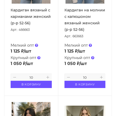
Кардиган вязаный с
Кардиган на молнии
карманами женский
с капюшоном
(р-р 52-56)
вязаный женский
(р-р 52-56)
Арт.: 466663
Арт.: 663663
Мелкий опт
Мелкий опт
1 125
₽
/шт
1 125
₽
/шт
Крупный опт
Крупный опт
1 050
₽
/шт
1 050
₽
/шт
В КОРЗИНУ
В КОРЗИНУ