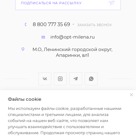
ПОДПИСАТЬСЯ НА РАССЫЛКУ
8 800 777 35 69
ЗАКАЗАТЬ ЗВОНОК
info@opt-milena.ru
М.О, Ленинский городской округ,
Апаринки, вл1
Файлы cookie
2026 © ООО "Вайт Текстиль групп"
Мы используем файлы cookie, разработанные нашими
Любая информация на сайте носит справочный
специалистами и третьими лицами, для анализа
характер и не является публичной офертой
событий на нашем веб-сайте, что позволяет нам
определяемой положениями пункта 2 статьи 437
улучшать взаимодействие с пользователями и
Гражданского кодекса Российской Федерации.
обслуживание. Продолжая просмотр страниц нашего