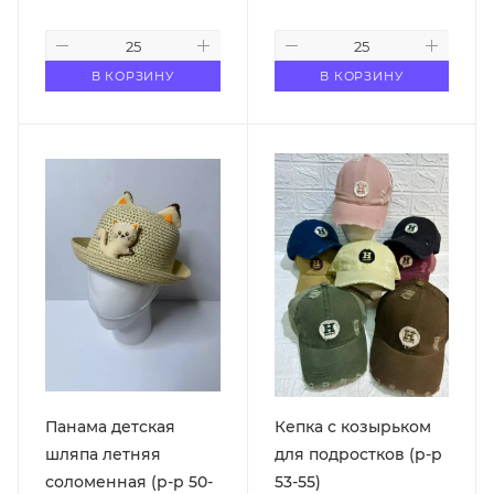
В КОРЗИНУ
В КОРЗИНУ
Панама детская
Кепка с козырьком
шляпа летняя
для подростков (р-р
соломенная (р-р 50-
53-55)