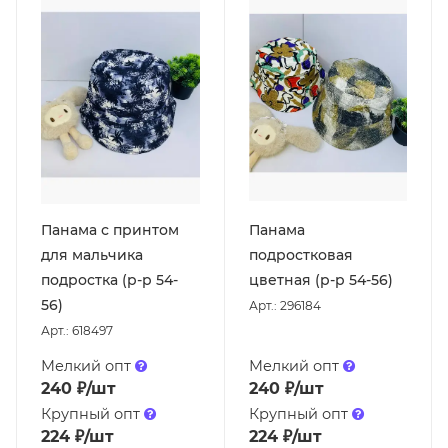
Панама с принтом
Панама
для мальчика
подростковая
подростка (р-р 54-
цветная (р-р 54-56)
56)
Арт.: 296184
Арт.: 618497
Мелкий опт
Мелкий опт
240
₽
/шт
240
₽
/шт
Крупный опт
Крупный опт
224
₽
/шт
224
₽
/шт