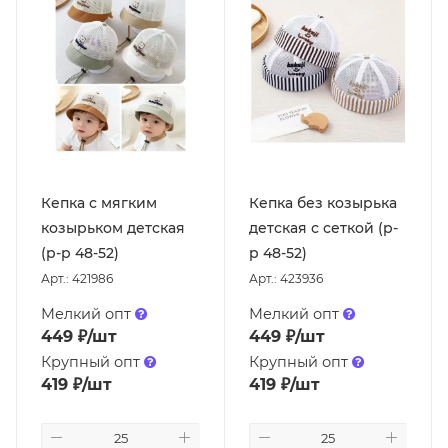
Кепка с мягким
Кепка без козырька
козырьком детская
детская с сеткой (р-
(р-р 48-52)
р 48-52)
Арт.: 421986
Арт.: 423936
Мелкий опт
Мелкий опт
449
₽
/шт
449
₽
/шт
Крупный опт
Крупный опт
419
₽
/шт
419
₽
/шт