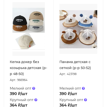
Кепка докер без
Панама детская с
козырька детская (р-
сеткой (р-р 50-52)
р 48-50)
Арт.: 423198
Арт.: 966964
Мелкий опт
Мелкий опт
390
₽
/шт
390
₽
/шт
Крупный опт
Крупный опт
364
₽
/шт
364
₽
/шт