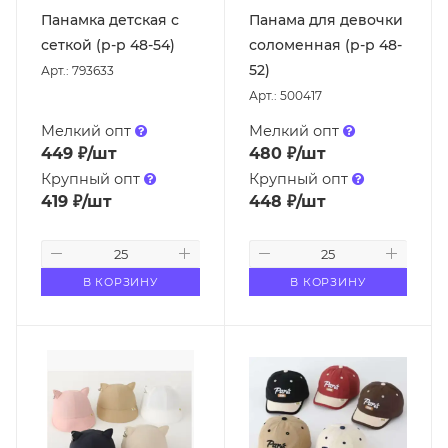
Панамка детская с
Панама для девочки
сеткой (р-р 48-54)
соломенная (р-р 48-
52)
Арт.: 793633
Арт.: 500417
Мелкий опт
Мелкий опт
449
₽
/шт
480
₽
/шт
Крупный опт
Крупный опт
419
₽
/шт
448
₽
/шт
В КОРЗИНУ
В КОРЗИНУ