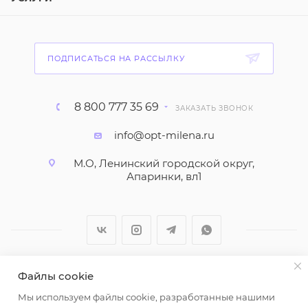
ПОДПИСАТЬСЯ НА РАССЫЛКУ
8 800 777 35 69
ЗАКАЗАТЬ ЗВОНОК
info@opt-milena.ru
М.О, Ленинский городской округ,
Апаринки, вл1
Файлы cookie
2026 © ООО "Вайт Текстиль групп"
Мы используем файлы cookie, разработанные нашими
Любая информация на сайте носит справочный