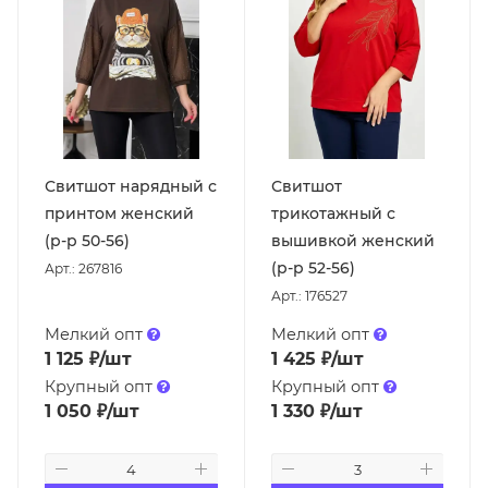
Свитшот нарядный с
Свитшот
принтом женский
трикотажный с
(р-р 50-56)
вышивкой женский
(р-р 52-56)
Арт.: 267816
Арт.: 176527
Мелкий опт
Мелкий опт
1 125
₽
/шт
1 425
₽
/шт
Крупный опт
Крупный опт
1 050
₽
/шт
1 330
₽
/шт