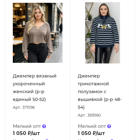
Джемпер вязаный
Джемпер
укороченный
трикотажной
женский (р-р
полузамок с
единый 50-52)
вышивкой (р-р 48-
54)
Арт.: 371596
Арт.: 369560
Мелкий опт
Мелкий опт
1 050
₽
/шт
1 050
₽
/шт