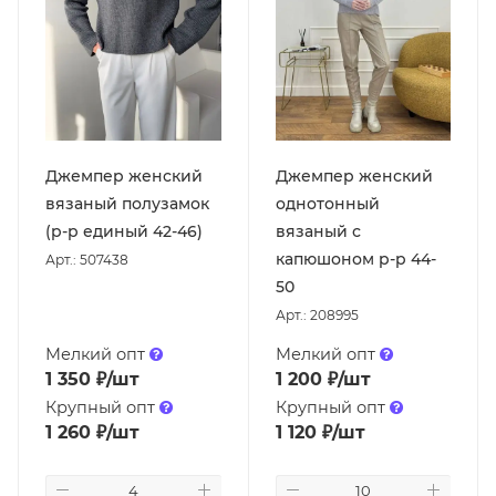
Джемпер женский
Джемпер женский
вязаный полузамок
однотонный
(р-р единый 42-46)
вязаный с
капюшоном р-р 44-
Арт.: 507438
50
Арт.: 208995
Мелкий опт
Мелкий опт
1 350
₽
/шт
1 200
₽
/шт
Крупный опт
Крупный опт
1 260
₽
/шт
1 120
₽
/шт