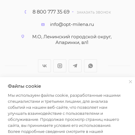
Кофты не выходят из моды, хорошо комбинируются
с брюками и джинсами, а значит, легко формируют
8 800 777 35 69
ЗАКАЗАТЬ ЗВОНОК
готовые образы для любого случая.
info@opt-milena.ru
Женские туники оптом —
М.О, Ленинский городской округ,
вязаные и трикотажные
Апаринки, вл1
В нашем каталоге есть вязаные и трикотажные
туники в полоску, однотонные модели и варианты с
декоративной отделкой, которые подчеркивают
фигуру, не обтягивая её.
Файлы cookie
2026 © ООО "Вайт Текстиль групп"
Мы используем файлы cookie, разработанные нашими
Любая информация на сайте носит справочный
По сути, это удлинённые джемперы, которые
специалистами и третьими лицами, для анализа
характер и не является публичной офертой
объединяют в себе комфорт свитера и практичность
событий на нашем веб-сайте, что позволяет нам
определяемой положениями пункта 2 статьи 437
платья. Удлинённый крой позволяет сочетать их с
улучшать взаимодействие с пользователями и
Гражданского кодекса Российской Федерации.
лосинами, плотными колготками или джинсами.
обслуживание. Продолжая просмотр страниц нашего
Использование любых материалов, опубликованных
сайта, вы принимаете условия его использования.
Более подробные сведения смотрите в нашей
на https://opt-milena.ru, допустимо только при
Материалы подбираются с расчётом на частую