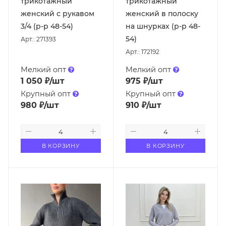
трикотажный
трикотажный
женский с рукавом
женский в полоску
3/4 (р-р 48-54)
на шнурках (р-р 48-
54)
Арт.: 271393
Арт.: 172192
Мелкий опт
Мелкий опт
1 050
₽
/шт
975
₽
/шт
Крупный опт
Крупный опт
980
₽
/шт
910
₽
/шт
В КОРЗИНУ
В КОРЗИНУ