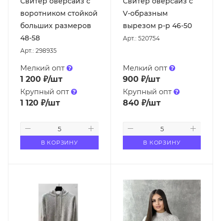
Свитер оверсайз с
Свитер оверсайз с
воротником стойкой
V-образным
больших размеров
вырезом р-р 46-50
48-58
Арт.: 520754
Арт.: 298935
Мелкий опт
Мелкий опт
1 200
₽
/шт
900
₽
/шт
Крупный опт
Крупный опт
1 120
₽
/шт
840
₽
/шт
В КОРЗИНУ
В КОРЗИНУ