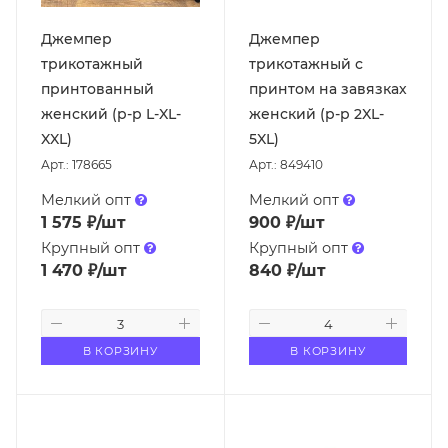
Джемпер
Джемпер
трикотажный
трикотажный с
принтованный
принтом на завязках
женский (р-р L-XL-
женский (р-р 2XL-
XXL)
5XL)
Арт.: 178665
Арт.: 849410
Мелкий опт
Мелкий опт
1 575
₽
/шт
900
₽
/шт
Крупный опт
Крупный опт
1 470
₽
/шт
840
₽
/шт
В КОРЗИНУ
В КОРЗИНУ