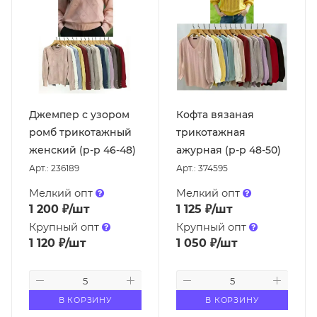
Джемпер с узором
Кофта вязаная
ромб трикотажный
трикотажная
женский (р-р 46-48)
ажурная (р-р 48-50)
Арт.: 236189
Арт.: 374595
Мелкий опт
Мелкий опт
1 200
₽
/шт
1 125
₽
/шт
Крупный опт
Крупный опт
1 120
₽
/шт
1 050
₽
/шт
В КОРЗИНУ
В КОРЗИНУ