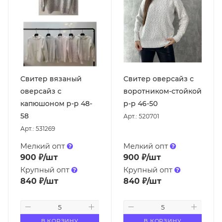
Свитер вязаный
Свитер оверсайз с
оверсайз с
воротником-стойкой
капюшоном р-р 48-
р-р 46-50
58
Арт.: 520701
Арт.: 531269
Мелкий опт
Мелкий опт
900
₽
/шт
900
₽
/шт
Крупный опт
Крупный опт
840
₽
/шт
840
₽
/шт
В КОРЗИНУ
В КОРЗИНУ