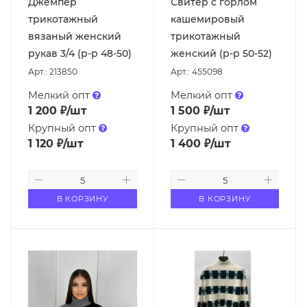
Джемпер
Свитер с горлом
трикотажный
кашемировый
вязаный женский
трикотажный
рукав 3/4 (р-р 48-50)
женский (р-р 50-52)
Арт.: 213850
Арт.: 455098
Мелкий опт
Мелкий опт
1 200
₽
/шт
1 500
₽
/шт
Крупный опт
Крупный опт
1 120
₽
/шт
1 400
₽
/шт
В КОРЗИНУ
В КОРЗИНУ