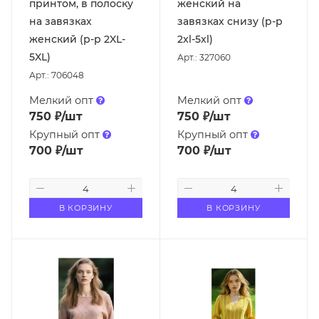
принтом, в полоску
женский на
на завязках
завязках снизу (р-р
женский (р-р 2XL-
2xl-5xl)
5XL)
Арт.: 327060
Арт.: 706048
Мелкий опт
Мелкий опт
750
₽
/шт
750
₽
/шт
Крупный опт
Крупный опт
700
₽
/шт
700
₽
/шт
В КОРЗИНУ
В КОРЗИНУ