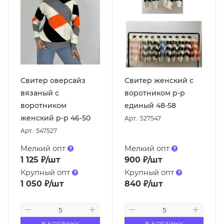
Свитер оверсайз
Свитер женский с
вязаный с
воротником р-р
воротником
единый 48-58
женский р-р 46-50
Арт.: 527547
Арт.: 547527
Мелкий опт
Мелкий опт
1 125
₽
/шт
900
₽
/шт
Крупный опт
Крупный опт
1 050
₽
/шт
840
₽
/шт
В КОРЗИНУ
В КОРЗИНУ