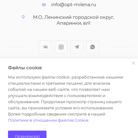
info@opt-milena.ru
М.О, Ленинский городской округ,
Апаринки, вл1
Файлы cookie
2026 © ООО "Вайт Текстиль групп"
Мы используем файлы cookie, разработанные нашими
Любая информация на сайте носит справочный
специалистами и третьими лицами, для анализа
характер и не является публичной офертой
событий на нашем веб-сайте, что позволяет нам
определяемой положениями пункта 2 статьи 437
улучшать взаимодействие с пользователями и
Гражданского кодекса Российской Федерации.
обслуживание. Продолжая просмотр страниц нашего
Использование любых материалов, опубликованных
сайта, вы принимаете условия его использования.
Более подробные сведения смотрите в нашей
на https://opt-milena.ru, допустимо только при
Политике в отношении файлов Cookie
.
наличии письменного разрешения редакции и
активной ссылки на https://opt-milena.ru
ПРИНИМАЮ
НЕ ПРИНИМАЮ