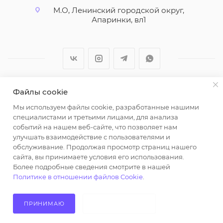
М.О, Ленинский городской округ,
Апаринки, вл1
Файлы cookie
2026 © ООО "Вайт Текстиль групп"
Мы используем файлы cookie, разработанные нашими
Любая информация на сайте носит справочный
специалистами и третьими лицами, для анализа
характер и не является публичной офертой
событий на нашем веб-сайте, что позволяет нам
определяемой положениями пункта 2 статьи 437
улучшать взаимодействие с пользователями и
Гражданского кодекса Российской Федерации.
обслуживание. Продолжая просмотр страниц нашего
Использование любых материалов, опубликованных
сайта, вы принимаете условия его использования.
Более подробные сведения смотрите в нашей
на https://opt-milena.ru, допустимо только при
Политике в отношении файлов Cookie
.
наличии письменного разрешения редакции и
активной ссылки на https://opt-milena.ru
ПРИНИМАЮ
НЕ ПРИНИМАЮ