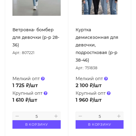
Ветровка- бомбер
Куртка
для девочки (р-р 28-
демисезонная для
36)
девочки,
подростковая (р-р
Арт.: 807221
38-46)
Арт.: 751838
Мелкий опт
Мелкий опт
1 725
₽
/шт
2 100
₽
/шт
Крупный опт
Крупный опт
1 610
₽
/шт
1 960
₽
/шт
В КОРЗИНУ
В КОРЗИНУ