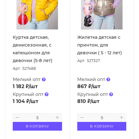
Куртка детская,
Жилетка детская с
демисезонная, с
принтом, для
капюшоном для
девочки ( 5 - 12 лет)
девочки (5-8 лет)
Арт.: 527327
Арт.: 527488
Мелкий опт
Мелкий опт
1 182
₽
/шт
867
₽
/шт
Крупный опт
Крупный опт
1 104
₽
/шт
810
₽
/шт
В КОРЗИНУ
В КОРЗИНУ