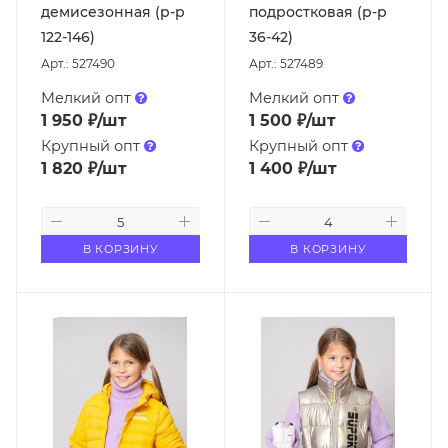
демисезонная (р-р
подростковая (р-р
122-146)
36-42)
Арт.: 527490
Арт.: 527489
Мелкий опт
Мелкий опт
1 950
₽
/шт
1 500
₽
/шт
Крупный опт
Крупный опт
1 820
₽
/шт
1 400
₽
/шт
В КОРЗИНУ
В КОРЗИНУ