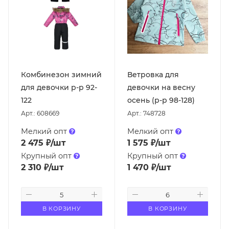
Комбинезон зимний
Ветровка для
для девочки р-р 92-
девочки на весну
122
осень (р-р 98-128)
Арт.: 608669
Арт.: 748728
Мелкий опт
Мелкий опт
2 475
₽
/шт
1 575
₽
/шт
Крупный опт
Крупный опт
2 310
₽
/шт
1 470
₽
/шт
В КОРЗИНУ
В КОРЗИНУ