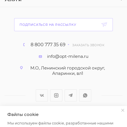
ПОДПИСАТЬСЯ НА РАССЫЛКУ
8 800 777 35 69
ЗАКАЗАТЬ ЗВОНОК
info@opt-milena.ru
М.О, Ленинский городской округ,
Апаринки, вл1
Файлы cookie
2026 © ООО "Вайт Текстиль групп"
Мы используем файлы cookie, разработанные нашими
Любая информация на сайте носит справочный