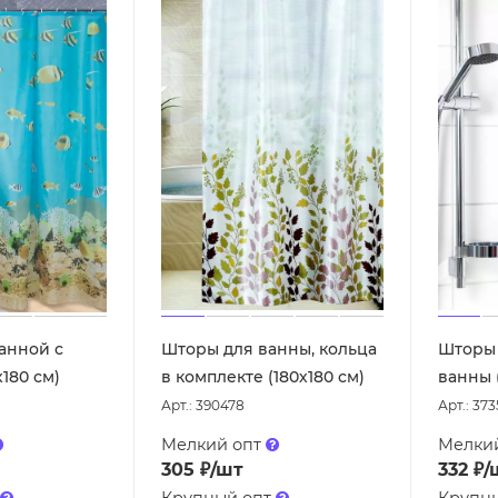
анной с
Шторы для ванны, кольца
Шторы 
180 см)
в комплекте (180х180 см)
ванны (
Арт.: 390478
Арт.: 37
Мелкий опт
Мелки
305
₽
/шт
332
₽
/
Крупный опт
Крупн