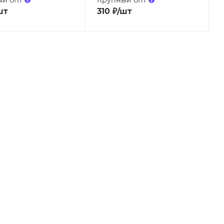
шт
310
₽
/шт