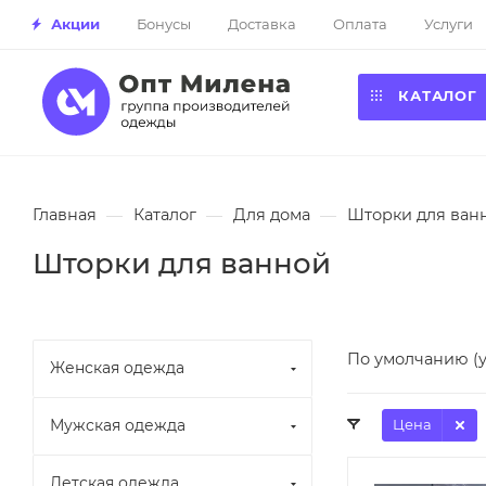
Акции
Бонусы
Доставка
Оплата
Услуги
КАТАЛОГ
Главная
—
Каталог
—
Для дома
—
Шторки для ван
Шторки для ванной
По умолчанию (
Женская одежда
Мужская одежда
Цена
Детская одежда