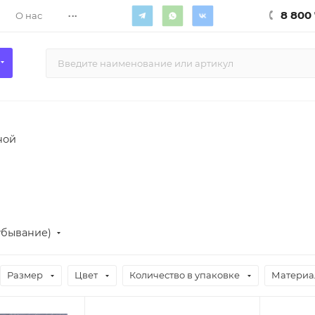
...
8 800 
О нас
ной
убывание)
Размер
Цвет
Количество в упаковке
Материа