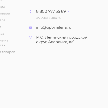
ара
8 800 777 35 69
товара
ЗАКАЗАТЬ ЗВОНОК
ара
т
info@opt-milena.ru
каз
М.О, Ленинский городской
ие на
округ, Апаринки, вл1
сах
 товаров