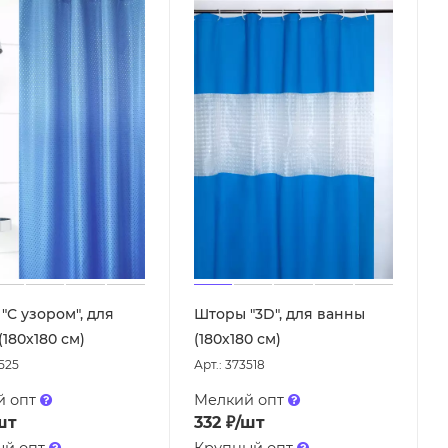
"С узором", для
Шторы "3D", для ванны
180х180 см)
(180х180 см)
3525
Арт.: 373518
й опт
Мелкий опт
шт
332
₽
/шт
ый опт
Крупный опт