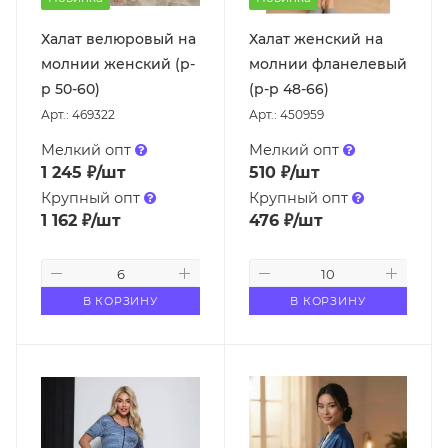
Халат велюровый на
Халат женский на
молнии женский (р-
молнии фланелевый
р 50-60)
(р-р 48-66)
Арт.: 469322
Арт.: 450959
Мелкий опт
Мелкий опт
1 245
₽
/шт
510
₽
/шт
Крупный опт
Крупный опт
1 162
₽
/шт
476
₽
/шт
В КОРЗИНУ
В КОРЗИНУ