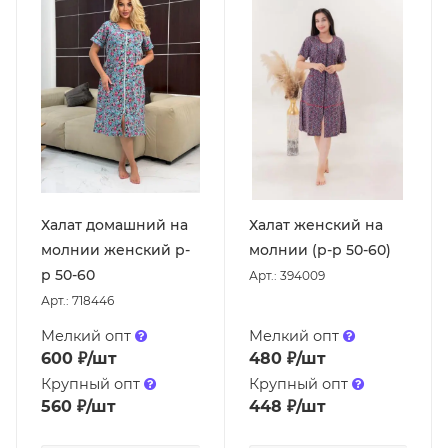
Халат домашний на
Халат женский на
молнии женский р-
молнии (р-р 50-60)
р 50-60
Арт.: 394009
Арт.: 718446
Мелкий опт
Мелкий опт
600
₽
/шт
480
₽
/шт
Крупный опт
Крупный опт
560
₽
/шт
448
₽
/шт