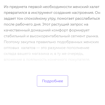
Из предмета первой необходимости женский халат
превратился в инструмент создания настроения. Он
задает тон спокойному утру, помогает расслабиться
после рабочего дня. Этот растущий запрос на
качественный домашний комфорт формирует
стабильный и высокорентабельный сегмент рынка.
Поэтому закупка правильно подобранных женских
оптовых халатов — это разумное пополнение
склада вашего магазина и, в ту же очередь,
вложение в лояльность конечного покупателя.
Представленные на нашем сайте оптовые модели
разработаны именно с таким подходом: каждая из
Подробнее
них решает конкретную задачу и отвечает
ожиданиям современной женщины. Именно
поэтому ассортимент «Опт Милена» так хорошо и
быстро продается.