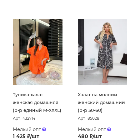
Туника-халат
Халат на молнии
женская домашняя
женский домашний
(р-р единый M-XXXL)
(р-р 50-60)
Арт.: 432714
Арт.: 850281
Мелкий опт
Мелкий опт
1 425
₽
/шт
480
₽
/шт