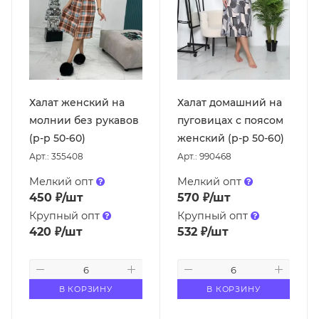
Халат женский на
Халат домашний на
молнии без рукавов
пуговицах с поясом
(р-р 50-60)
женский (р-р 50-60)
Арт.: 355408
Арт.: 990468
Мелкий опт
Мелкий опт
450
₽
/шт
570
₽
/шт
Крупный опт
Крупный опт
420
₽
/шт
532
₽
/шт
В КОРЗИНУ
В КОРЗИНУ