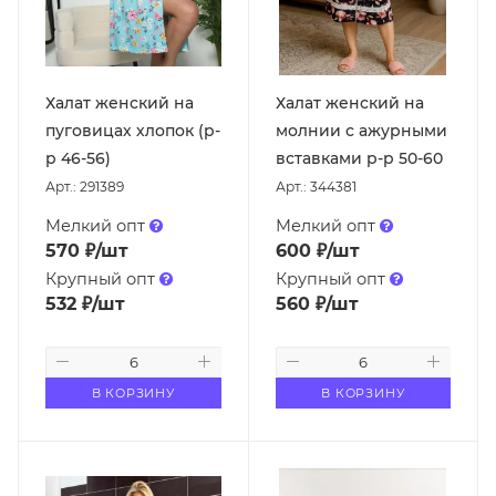
Халат женский на
Халат женский на
пуговицах хлопок (р-
молнии с ажурными
р 46-56)
вставками р-р 50-60
Арт.: 291389
Арт.: 344381
Мелкий опт
Мелкий опт
570
₽
/шт
600
₽
/шт
Крупный опт
Крупный опт
532
₽
/шт
560
₽
/шт
В КОРЗИНУ
В КОРЗИНУ