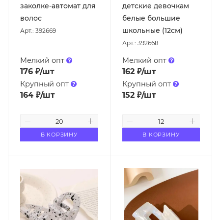
заколке-автомат для
детские девочкам
волос
белые большие
школьные (12см)
Арт.: 392669
Арт.: 392668
Мелкий опт
Мелкий опт
176
₽
/шт
162
₽
/шт
Крупный опт
Крупный опт
164
₽
/шт
152
₽
/шт
В КОРЗИНУ
В КОРЗИНУ