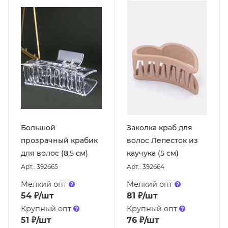
Большой
Заколка краб для
прозрачный крабик
волос Лепесток из
для волос (8,5 см)
каучука (5 cм)
Арт.: 392665
Арт.: 392664
Мелкий опт
Мелкий опт
54
₽
/шт
81
₽
/шт
Крупный опт
Крупный опт
51
₽
/шт
76
₽
/шт