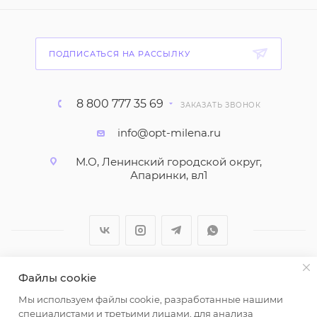
ПОДПИСАТЬСЯ НА РАССЫЛКУ
8 800 777 35 69
ЗАКАЗАТЬ ЗВОНОК
info@opt-milena.ru
М.О, Ленинский городской округ,
Апаринки, вл1
Файлы cookie
2026 © ООО "Вайт Текстиль групп"
Мы используем файлы cookie, разработанные нашими
Любая информация на сайте носит справочный
специалистами и третьими лицами, для анализа