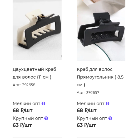
Двухцветный краб
Краб для волос
для волос (11 см )
Прямоугольник ( 8,5
см )
Арт.: 392658
Арт.: 392657
Мелкий опт
Мелкий опт
68
₽
/шт
68
₽
/шт
Крупный опт
Крупный опт
63
₽
/шт
63
₽
/шт