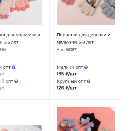
ки для мальчика и
Перчатки для девочки и
и 3-5 лет
мальчика 5-8 лет
3864
Арт.: 963871
й опт
Мелкий опт
шт
135
₽
/шт
ый опт
Крупный опт
шт
126
₽
/шт