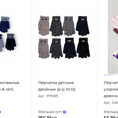
икотажные
Перчатки детские
Перчат
-8 лет)
двойные (р-р 10-13)
узором
девочки
Арт.: 979089
Арт.: 52
Мелкий опт
Мелки
180
₽
/шт
56
₽
/ш