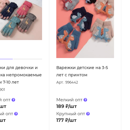
ки для девочки и
Варежки детские на 3-5
ка непромокаемые
лет с принтом
 7-10 лет
Арт.: 996442
901
й опт
Мелкий опт
/шт
189
₽
/шт
ый опт
Крупный опт
шт
177
₽
/шт