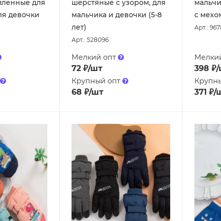
пленные для
шерстяные с узором, для
мальчи
ля девочки
мальчика и девочки (5-8
с мехом
лет)
Арт.: 96
Арт.: 528096
Мелкий опт
Мелки
72
₽
/шт
398
₽
/
Крупный опт
Крупн
68
₽
/шт
371
₽
/