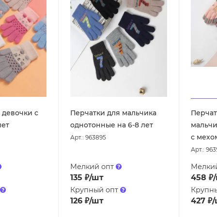
 девочки с
Перчатки для мальчика
Перчат
лет
однотонные на 6-8 лет
мальчи
с мехом
Арт.: 963895
Арт.: 963
Мелкий опт
Мелки
135
₽
/шт
458
₽
Крупный опт
Крупн
126
₽
/шт
427
₽
/