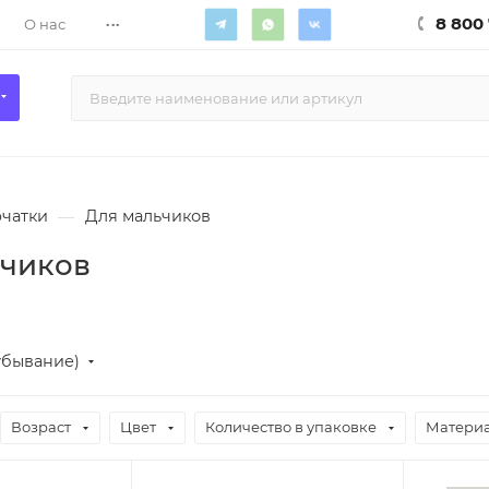
...
8 800 
О нас
рчатки
—
Для мальчиков
ьчиков
убывание)
Возраст
Цвет
Количество в упаковке
Матери