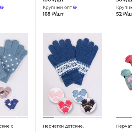
Крупный опт
Крупн
168
₽
/шт
52
₽
/ш
ские с
Перчатки детские,
Перчат