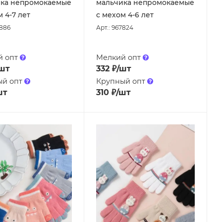
ка непромокаемые
мальчика непромокаемые
 4-7 лет
с мехом 4-6 лет
7886
Арт.: 967824
й опт
Мелкий опт
шт
332
₽
/шт
ый опт
Крупный опт
шт
310
₽
/шт