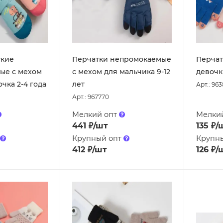
ские
Перчатки непромокаемые
Перчат
ые с мехом
с мехом для мальчика 9-12
девочк
чка 2-4 года
лет
Арт.: 96
Арт.: 967770
Мелкий опт
Мелки
441
₽
/шт
135
₽
/
Крупный опт
Крупн
412
₽
/шт
126
₽
/