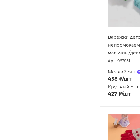
Варежки дет
непромокаем
мальчик /дево
Арт.: 967831
Мелкий опт
458
₽
/шт
Крупный опт
427
₽
/шт