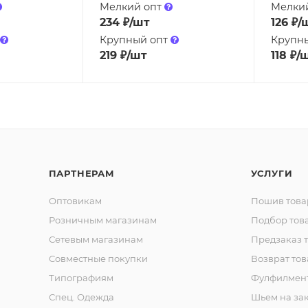
Мелкий опт
Мелки
234
₽
/шт
126
₽
/
Крупный опт
Крупн
219
₽
/шт
118
₽
/
ПАРТНЕРАМ
УСЛУГИ
Оптовикам
Пошив това
Розничным магазинам
Подбор тов
Сетевым магазинам
Предзаказ 
Совместные покупки
Возврат тов
Типографиям
Фулфилмен
Спец. Одежда
Шьем на за