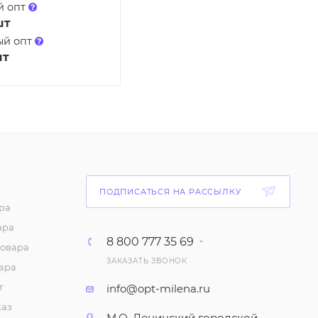
й опт
шт
ый опт
шт
ПОДПИСАТЬСЯ НА РАССЫЛКУ
ра
ара
8 800 777 35 69
товара
ЗАКАЗАТЬ ЗВОНОК
ара
т
info@opt-milena.ru
каз
М.О, Ленинский городской