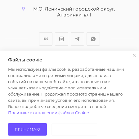
М.О, Ленинский городской округ,
Апаринки, вл1
Файлы cookie
2026 © ООО "Вайт Текстиль групп"
Мы используем файлы cookie, разработанные нашими
Любая информация на сайте носит справочный
специалистами и третьими лицами, для анализа
характер и не является публичной офертой
событий на нашем веб-сайте, что позволяет нам
определяемой положениями пункта 2 статьи 437
улучшать взаимодействие с пользователями и
Гражданского кодекса Российской Федерации.
обслуживание. Продолжая просмотр страниц нашего
Использование любых материалов, опубликованных
сайта, вы принимаете условия его использования.
Более подробные сведения смотрите в нашей
на https://opt-milena.ru, допустимо только при
Политике в отношении файлов Cookie
.
наличии письменного разрешения редакции и
активной ссылки на https://opt-milena.ru
ПРИНИМАЮ
НЕ ПРИНИМАЮ