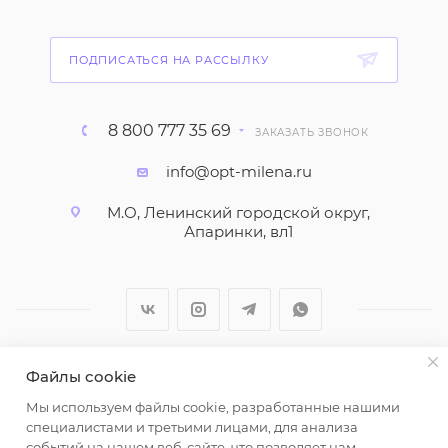
ПОДПИСАТЬСЯ НА РАССЫЛКУ
8 800 777 35 69
ЗАКАЗАТЬ ЗВОНОК
info@opt-milena.ru
М.О, Ленинский городской округ,
Апаринки, вл1
Файлы cookie
2026 © ООО "Вайт Текстиль групп"
Мы используем файлы cookie, разработанные нашими
Любая информация на сайте носит справочный
специалистами и третьими лицами, для анализа
характер и не является публичной офертой
событий на нашем веб-сайте, что позволяет нам