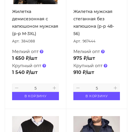
Жилетка
Жилетка мужская
демисезонная с
стеганная без
капюшоном мужская
капюшона (р-р 48-
(р-р M-3XL)
56)
Арт.: 384088
Арт.: 967444
Мелкий опт
Мелкий опт
1 650
₽
/шт
975
₽
/шт
Крупный опт
Крупный опт
1 540
₽
/шт
910
₽
/шт
В КОРЗИНУ
В КОРЗИНУ