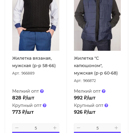
Жилетка вязаная,
Жилетка "С
мужская (р-р 58-66)
капюшоном",
мужская (р-р 60-68)
Арт.: 966889
Арт.: 966872
Мелкий опт
Мелкий опт
828
₽
/шт
992
₽
/шт
Крупный опт
Крупный опт
773
₽
/шт
926
₽
/шт