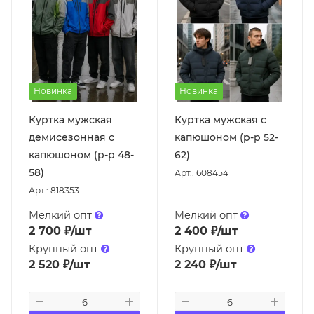
Новинка
Новинка
Куртка мужская
Куртка мужская с
демисезонная с
капюшоном (р-р 52-
капюшоном (р-р 48-
62)
58)
Арт.: 608454
Арт.: 818353
Мелкий опт
Мелкий опт
2 700
₽
/шт
2 400
₽
/шт
Крупный опт
Крупный опт
2 520
₽
/шт
2 240
₽
/шт