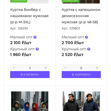
Куртка бомбер с
Куртка с капюшоном
нашивками мужская
демисезонная
(р-р M-3XL)
мужская (р-р 48-58)
Арт.: 138299
Арт.: 539603
Мелкий опт
Мелкий опт
2 100
₽
/шт
2 700
₽
/шт
Крупный опт
Крупный опт
1 960
₽
/шт
2 520
₽
/шт
В КОРЗИНУ
В КОРЗИНУ