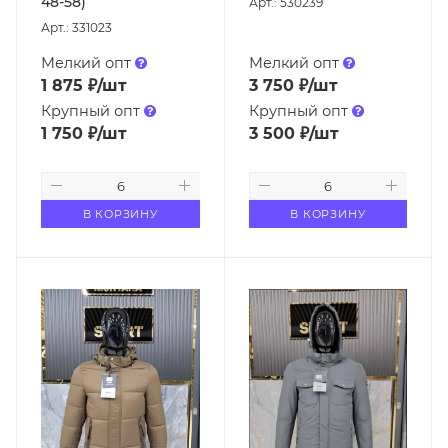
48-58)
Арт.: 530239
Арт.: 331023
Мелкий опт
Мелкий опт
1 875
₽
/шт
3 750
₽
/шт
Крупный опт
Крупный опт
1 750
₽
/шт
3 500
₽
/шт
В КОРЗИНУ
В КОРЗИНУ