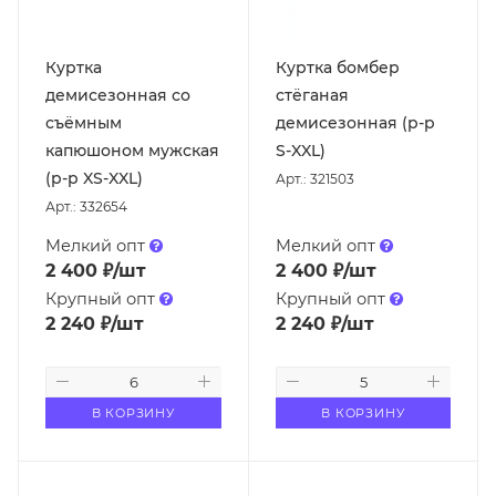
Куртка
Куртка бомбер
демисезонная со
стёганая
съёмным
демисезонная (р-р
капюшоном мужская
S-XXL)
(р-р XS-XXL)
Арт.: 321503
Арт.: 332654
Мелкий опт
Мелкий опт
2 400
₽
/шт
2 400
₽
/шт
Крупный опт
Крупный опт
2 240
₽
/шт
2 240
₽
/шт
В КОРЗИНУ
В КОРЗИНУ