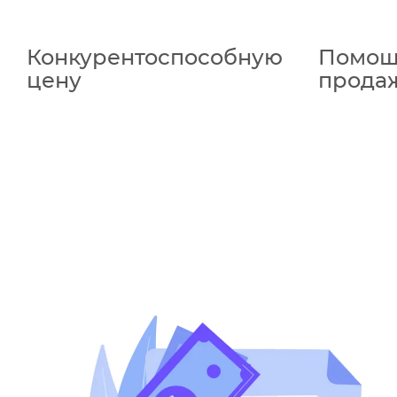
Конкурентоспособную
Помощ
цену
прода