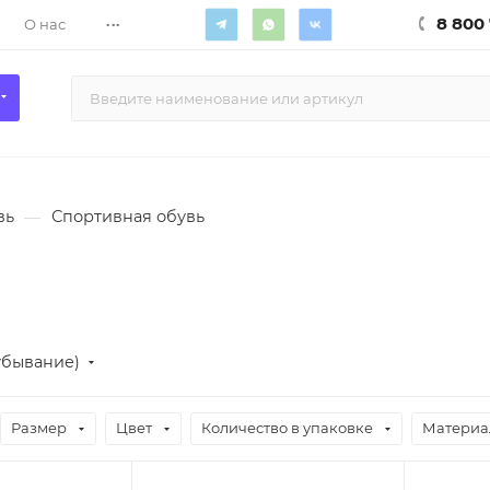
...
8 800 
О нас
вь
—
Спортивная обувь
убывание)
Размер
Цвет
Количество в упаковке
Материа