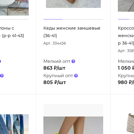
поны с
Кеды женские замшевые
Кроссо
(р-р 41-43)
(36-41)
женски
р 36-41
Арт.: 334456
Арт.: 35
Мелкий опт
Мелки
863
₽
/шт
1 050
Крупный опт
Крупн
805
₽
/шт
980
₽