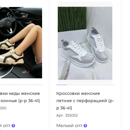
вки кеды женские
Кроссовки женские
зонные (р-р 36-41)
летние с перфорацией (р-
р 36-41)
7050
Арт.: 355052
й опт
Мелкий опт