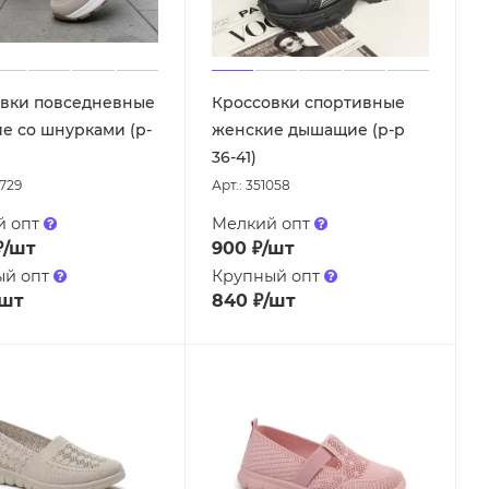
вки повседневные
Кроссовки спортивные
е со шнурками (р-
женские дышащие (р-р
)
36-41)
8729
Арт.: 351058
й опт
Мелкий опт
₽
/шт
900
₽
/шт
ый опт
Крупный опт
/шт
840
₽
/шт