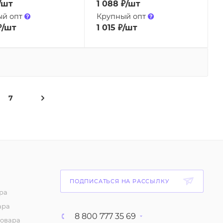
/шт
1 088
₽
/шт
ый опт
Крупный опт
₽
/шт
1 015
₽
/шт
7
ПОДПИСАТЬСЯ НА РАССЫЛКУ
ра
ара
8 800 777 35 69
товара