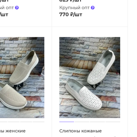
ый опт
Крупный опт
/шт
770
₽
/шт
ны женские
Слипоны кожаные