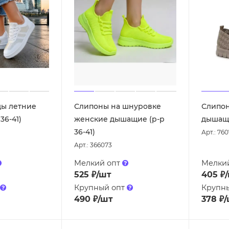
ы летние
Слипоны на шнуровке
Слипон
36-41)
женские дышащие (р-р
дышащи
36-41)
Арт.: 760
Арт.: 366073
Мелкий опт
Мелки
525
₽
/шт
405
₽
Крупный опт
Крупн
490
₽
/шт
378
₽
/