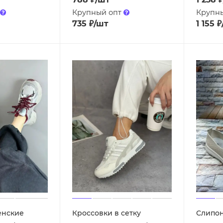
Крупный опт
Крупн
735
₽
/шт
1 155
₽
енские
Кроссовки в сетку
Слипо