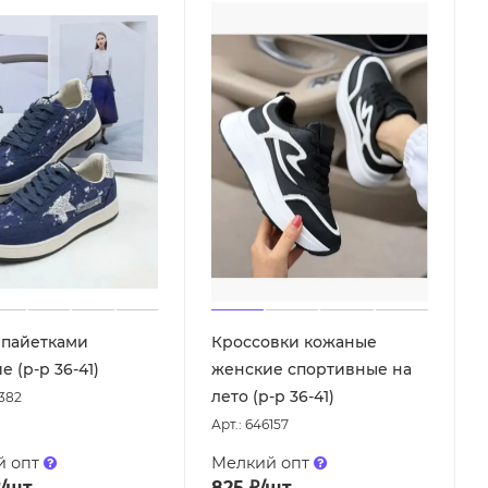
 пайетками
Кроссовки кожаные
 (р-р 36-41)
женские спортивные на
лето (р-р 36-41)
6382
Арт.: 646157
й опт
Мелкий опт
/шт
825
₽
/шт