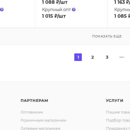
1 088
₽
/шт
1 163
₽
Крупный опт
Крупн
1 015
₽
/шт
1 085
ПОКАЗАТЬ ЕЩЕ
1
2
3
ПАРТНЕРАМ
УСЛУГИ
Оптовикам
Пошив това
Розничным магазинам
Подбор тов
Сетевым магазинам
Предзаказ 