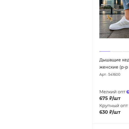
Дышащие кед
женские (р-р 
Арт.: 541600
Мелкий опт
675
₽
/шт
Крупный опт
630
₽
/шт