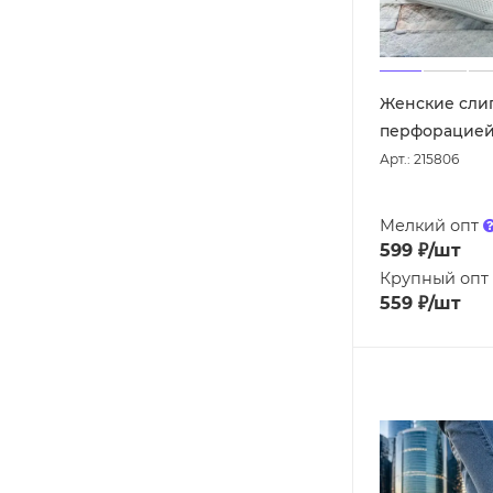
Женские сли
перфорацией 
Арт.: 215806
Мелкий опт
599
₽
/шт
Крупный опт
559
₽
/шт