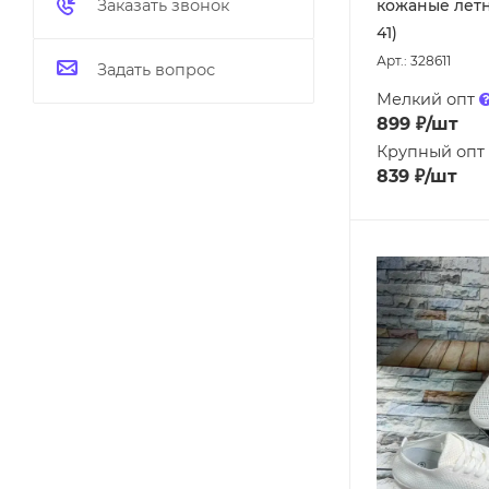
кожаные летн
Заказать звонок
41)
Арт.: 328611
Задать вопрос
Мелкий опт
899
₽
/шт
Крупный опт
839
₽
/шт