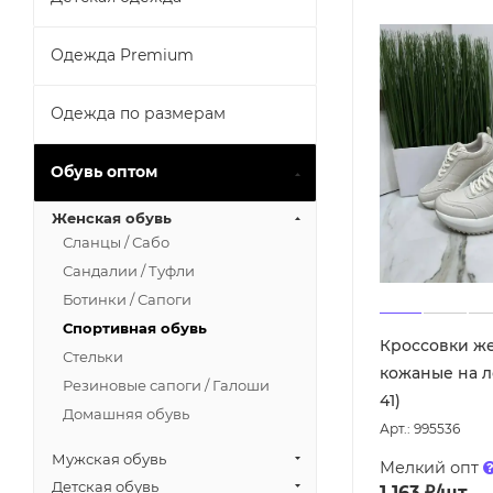
Одежда Premium
Одежда по размерам
Обувь оптом
Женская обувь
Сланцы / Сабо
Сандалии / Туфли
Ботинки / Сапоги
Спортивная обувь
Кроссовки ж
Стельки
кожаные на ле
Резиновые сапоги / Галоши
41)
Домашняя обувь
Арт.: 995536
Мужская обувь
Мелкий опт
Детская обувь
1 163
₽
/шт