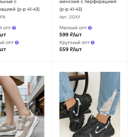
льные с
женские с перфорацией
ацией (р-р 41-43)
(р-р 41-43)
976
Арт.: 232101
й опт
Мелкий опт
шт
599
₽
/шт
ый опт
Крупный опт
шт
559
₽
/шт