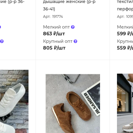
ие (р-р 36-
дышащие женские (р-р
тексти
36-41)
перфор
Арт.: 191774
Арт.: 109
Мелкий опт
Мелки
863
₽
/шт
599
₽
/
Крупный опт
Крупн
805
₽
/шт
559
₽
/