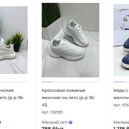
енские
Кроссовки кожаные
Кеды с
то (р-р 36-
женские на лето (р-р 36-
женские
41)
Арт.: 67
Арт.: 592995
Мелкий опт
Мелки
788
₽
/шт
1 238
₽