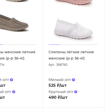
ы женские летние
Слипоны лёгкие летние
е (р-р 36-41)
женские (р-р 36-41)
714
Арт.: 388760
й опт
Мелкий опт
/шт
525
₽
/шт
ый опт
Крупный опт
шт
490
₽
/шт