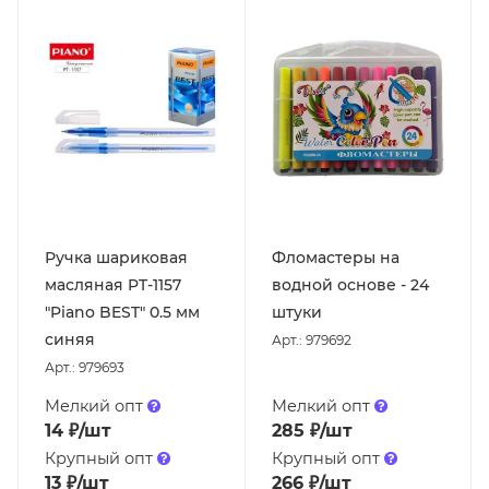
Ручка шариковая
Фломастеры на
масляная PT-1157
водной основе - 24
"Piano BEST" 0.5 мм
штуки
синяя
Арт.: 979692
Арт.: 979693
Мелкий опт
Мелкий опт
14
₽
/шт
285
₽
/шт
Крупный опт
Крупный опт
13
₽
/шт
266
₽
/шт