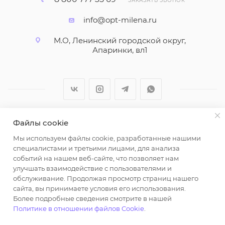
ЗАКАЗАТЬ ЗВОНОК
info@opt-milena.ru
М.О, Ленинский городской округ,
Апаринки, вл1
Файлы cookie
2026 © ООО "Вайт Текстиль групп"
Мы используем файлы cookie, разработанные нашими
Любая информация на сайте носит справочный
специалистами и третьими лицами, для анализа
характер и не является публичной офертой
событий на нашем веб-сайте, что позволяет нам
определяемой положениями пункта 2 статьи 437
улучшать взаимодействие с пользователями и
Гражданского кодекса Российской Федерации.
обслуживание. Продолжая просмотр страниц нашего
Использование любых материалов, опубликованных
сайта, вы принимаете условия его использования.
Более подробные сведения смотрите в нашей
на https://opt-milena.ru, допустимо только при
Политике в отношении файлов Cookie
.
наличии письменного разрешения редакции и
активной ссылки на https://opt-milena.ru