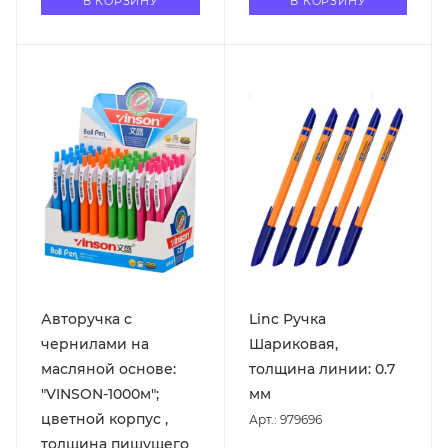
В КОРЗИНУ
В КОРЗИНУ
Авторучка с
Linc Ручка
чернилами на
Шариковая,
масляной основе:
толщина линии: 0.7
"VINSON-1000м";
мм
цветной корпус ,
Арт.: 979696
толщина пишущего