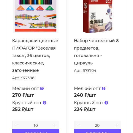
Карандаши цветные
Набор чертежный 8
ПИФАГОР "Веселая
предметов,
такса", 36 цветов,
готовальня -
классические,
циркуль
заточенные
Арт.: 979704
Арт.: 977586
Мелкий опт
Мелкий опт
270
₽
/шт
240
₽
/шт
Крупный опт
Крупный опт
252
₽
/шт
224
₽
/шт