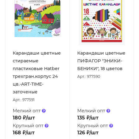
Карандаши цветные
Карандаши цветные
стираемые
ПИФАГОР "ЭНИКИ-
пластиковые Hatber
БЕНИКИ", 18 цветов
трехгран.корпус 24
Арт.: 977590
цв.-ART-TIME-
заточеные
Арт.: 977591
Мелкий опт
Мелкий опт
180
₽
/шт
135
₽
/шт
Крупный опт
Крупный опт
168
₽
/шт
126
₽
/шт