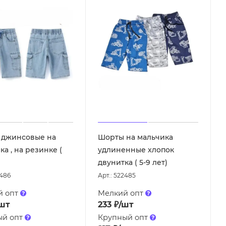
 джинсовые на
Шорты на мальчика
а , на резинке (
удлиненные хлопок
двунитка ( 5-9 лет)
2486
Арт.: 522485
й опт
Мелкий опт
шт
233
₽
/шт
ый опт
Крупный опт