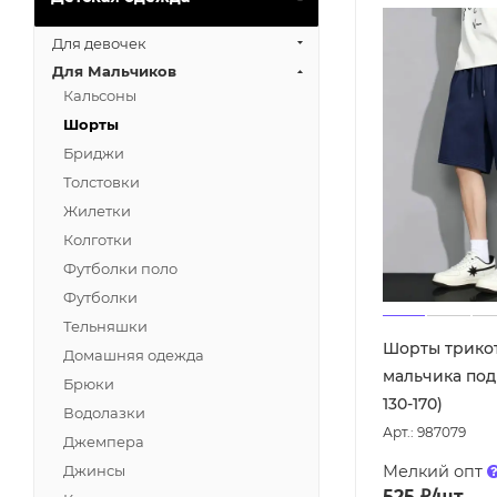
Для девочек
Для Мальчиков
Кальсоны
Шорты
Бриджи
Толстовки
Жилетки
Колготки
Футболки поло
Футболки
Тельняшки
Шорты трико
Домашняя одежда
мальчика под
Брюки
130-170)
Водолазки
Арт.: 987079
Джемпера
Мелкий опт
Джинсы
525
₽
/шт