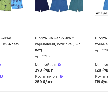
льчика
Шорты на мальчика с
Шорты 
 10-14 лет)
карманами, кулирка ( 3-7
тонкие 
лет)
Арт.: 97
Арт.: 978095
Мелкий опт
Мелки
278
₽
/шт
128
₽
/
Крупный опт
Крупн
259
₽
/шт
119
₽
/