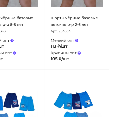
чёрные базовые
Шорты чёрные базовые
 р-р 5-8 лет
детские р-р 2-6 лет
0343
Арт.: 254034
й опт
Мелкий опт
шт
113
₽
/шт
ый опт
Крупный опт
шт
105
₽
/шт