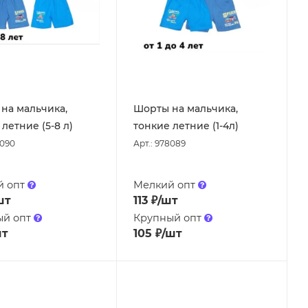
на мальчика,
Шорты на мальчика,
летние (5-8 л)
тонкие летние (1-4л)
8090
Арт.: 978089
й опт
Мелкий опт
шт
113
₽
/шт
ый опт
Крупный опт
шт
105
₽
/шт