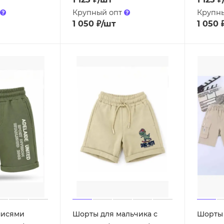
Крупный опт
Крупн
1 050
₽
/шт
1 050
писями
Шорты для мальчика с
Шорты 