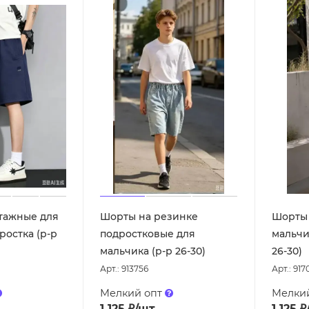
тажные для
Шорты на резинке
Шорты 
ростка (р-р
подростковые для
мальчи
мальчика (р-р 26-30)
26-30)
Арт.: 913756
Арт.: 917
Мелкий опт
Мелки
1 125
₽
/шт
1 125
₽