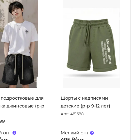
подростковые для
Шорты с надписями
ка джинсовые (р-р
детские (р-р 9-12 лет)
Арт.: 481688
056
й опт
Мелкий опт
/шт
495
₽
/шт