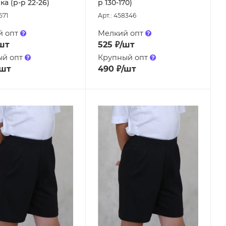
а (р-р 22-26)
р 130-170)
571
Арт.: 458346
й опт
Мелкий опт
шт
525
₽
/шт
ый опт
Крупный опт
/шт
490
₽
/шт