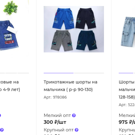
овые на
Трикотажные шорты на
Шорты
мальчика ( р-р 4-9 лет)
мальчика ( р-р 90-130)
мальчик
128-158)
Арт.: 978086
Арт.: 52
Мелкий опт
Мелки
300
₽
/шт
975
₽
/
Крупный опт
Крупн