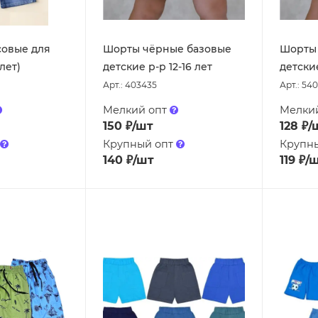
овые для
Шорты чёрные базовые
Шорты 
лет)
детские р-р 12-16 лет
детские
Арт.: 403435
Арт.: 54
Мелкий опт
Мелки
150
₽
/шт
128
₽
/
Крупный опт
Крупн
140
₽
/шт
119
₽
/