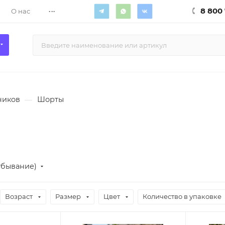
...
8 800 
О нас
чиков
—
Шорты
убывание)
Возраст
Размер
Цвет
Количество в упаковке