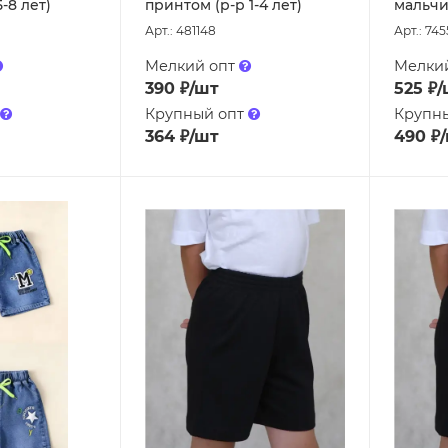
-8 лет)
принтом (р-р 1-4 лет)
мальчик
Арт.: 481148
Арт.: 745
Мелкий опт
Мелки
390
₽
/шт
525
₽
/
Крупный опт
Крупн
364
₽
/шт
490
₽