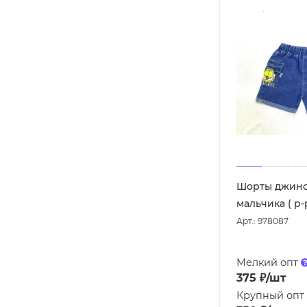
Шорты джинс
Арт.: 978087
Мелкий опт
375
₽
/шт
Крупный опт