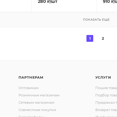
280
₽
/шт
910
₽
/
ПОКАЗАТЬ ЕЩЕ
1
2
ПАРТНЕРАМ
УСЛУГИ
Оптовикам
Пошив това
Розничным магазинам
Подбор тов
Сетевым магазинам
Предзаказ 
Совместные покупки
Возврат тов