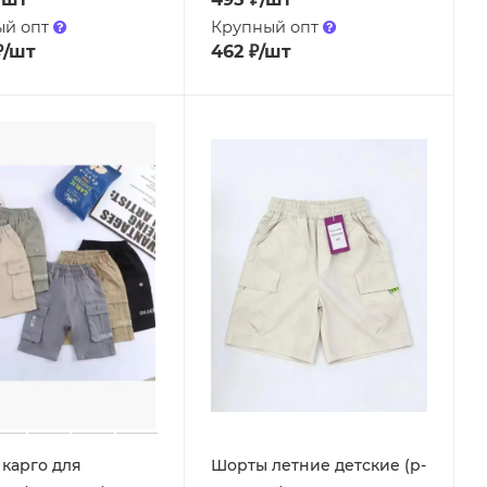
ый опт
Крупный опт
₽
/шт
462
₽
/шт
карго для
Шорты летние детские (р-