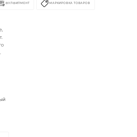
ФУЛФИЛМЕНТ
МАРКИРОВКА ТОВАРОВ
е,
т.
го
.
ный