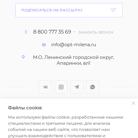
ПОДПИСАТЬСЯ НА РАССЫЛКУ
8 800 777 35 69
ЗАКАЗАТЬ ЗВОНОК
info@opt-milena.ru
М.О, Ленинский городской округ,
Апаринки, вл1
Файлы cookie
2026 © ООО "Вайт Текстиль групп"
Мы используем файлы cookie, разработанные нашими
Любая информация на сайте носит справочный
специалистами и третьими лицами, для анализа
характер и не является публичной офертой
событий на нашем веб-сайте, что позволяет нам
определяемой положениями пункта 2 статьи 437
улучшать взаимодействие с пользователями и