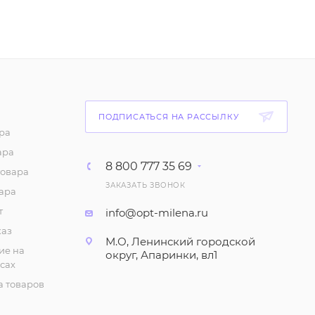
Майка "На тонких
бретелях", однотонная
(6-10 лет)
87
₽
/шт
Майка с принтом для
ПОДПИСАТЬСЯ НА РАССЫЛКУ
девочки (6-10 лет)
ра
ара
75
₽
/шт
8 800 777 35 69
товара
ЗАКАЗАТЬ ЗВОНОК
Шорты с принтом для
ара
девочки (1-4 года)
т
info@opt-milena.ru
147
₽
/шт
каз
М.О, Ленинский городской
ие на
округ, Апаринки, вл1
сах
Халат летний (5-8 лет)
 товаров
280
₽
/шт