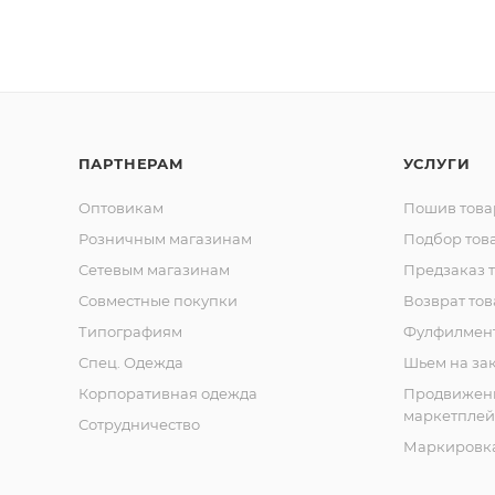
ПАРТНЕРАМ
УСЛУГИ
Оптовикам
Пошив това
Розничным магазинам
Подбор тов
Сетевым магазинам
Предзаказ 
Совместные покупки
Возврат тов
Типографиям
Фулфилмен
Спец. Одежда
Шьем на за
Корпоративная одежда
Продвижен
маркетплей
Сотрудничество
Маркировка