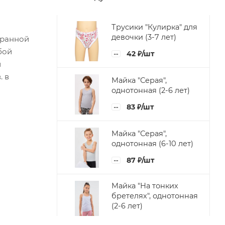
Трусики "Кулирка" для
девочки (3-7 лет)
бранной
бой
42
₽
/шт
й
. в
Майка "Серая",
однотонная (2-6 лет)
83
₽
/шт
Майка "Серая",
однотонная (6-10 лет)
87
₽
/шт
Майка "На тонких
бретелях", однотонная
(2-6 лет)
83
₽
/шт