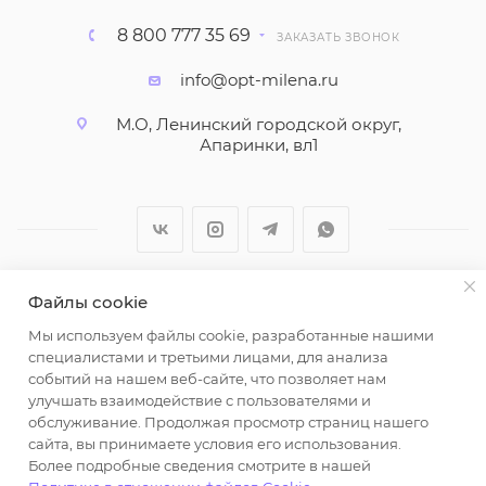
8 800 777 35 69
ЗАКАЗАТЬ ЗВОНОК
info@opt-milena.ru
М.О, Ленинский городской округ,
Апаринки, вл1
Файлы cookie
2026 © ООО "Вайт Текстиль групп"
Мы используем файлы cookie, разработанные нашими
Любая информация на сайте носит справочный
специалистами и третьими лицами, для анализа
характер и не является публичной офертой
событий на нашем веб-сайте, что позволяет нам
определяемой положениями пункта 2 статьи 437
улучшать взаимодействие с пользователями и
Гражданского кодекса Российской Федерации.
обслуживание. Продолжая просмотр страниц нашего
Использование любых материалов, опубликованных
сайта, вы принимаете условия его использования.
Более подробные сведения смотрите в нашей
на https://opt-milena.ru, допустимо только при